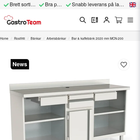
Brett sortiment
Bra priser
Snabb leverans på lagervara
Home
Rostfritt
Bänkar
Arbetsbänkar
Bar & kaffebänk 2020 mm MCN-200
News