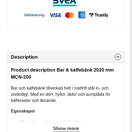
Description
Product description Bar & kaffebänk 2020 mm
MCN-200
Bar och kaffebänk tillverkad helt i rostfritt stål in- och
utvändigt. Med en dörr, hyllor, lådor och sumplåda för
kafferester och liknande.
Egenskaper
Moduler med kompakt design
Show more
Ytterhölje av rostfritt stål AISI-304 (med