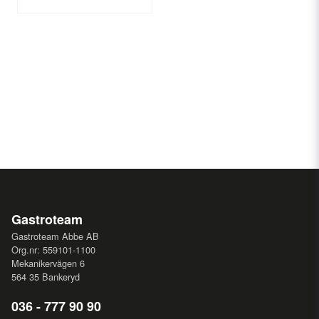
Gastroteam
Gastroteam Abbe AB
Org.nr: 559101-1100
Mekanikervägen 6
564 35 Bankeryd
036 - 777 90 90