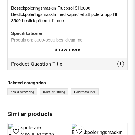
Bestickpoleringsmaskin Frucosol SH3000.
Bestickpoleringsmaskin med kapacitet att polera upp till
3500 bestick på en 1 timme.
Specifikationer
Produktion: 3000-3500 bestick/timme
UVC-lampa: Inkorporerad. Sterilisera bestick och sågspån
Show more
Motorfläkt: Inbyggd i utgången
Watt: 750 W
Product Question Title
Spänning: 230-110V / 50-60 Hz 1-fas
Nettovikt: 48 kg
question
Mått (l*d*h)) 570 x 550/940 x 400 mm (Inkluderar djup
Ask us something about this product...
Related categories
med fällbara armar)
Kök & servering
Köksutrustning
Polermaskiner
name
Name
Similar products
email