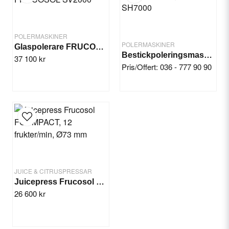
Email
POLERMASKINER
POLERMASKINER
Yes, you can publish my question.
Glaspolerare FRUCOSOL SV2000
Bestickpoleringsmaskin SH7000
37 100 kr
Pris/Offert: 036 - 777 90 90
Send question
JUICE & CITRUSPRESSAR
Juicepress Frucosol FCOMPACT, 12 frukter/min, Ø73 mm
26 600 kr