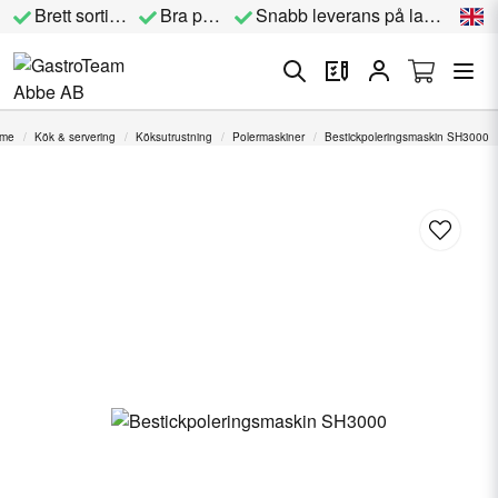
Brett sortiment
Bra priser
Snabb leverans på lagervara
me
Kök & servering
Köksutrustning
Polermaskiner
Bestickpoleringsmaskin SH3000