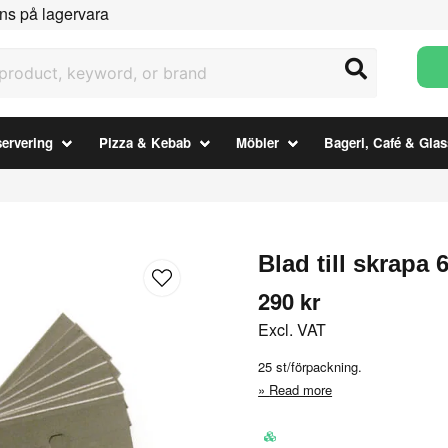
ns på lagervara
uct, keyword, or brand
ervering
Pizza & Kebab
Möbler
Bageri, Café & Glas
Blad till skrapa 
290 kr
Excl. VAT
25 st/förpackning.
Read more