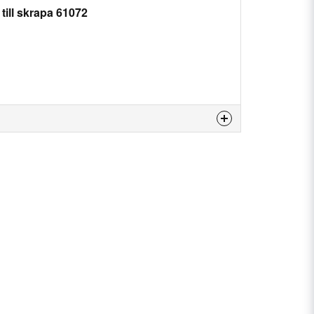
till skrapa 61072
is product...
email
Email
my question.