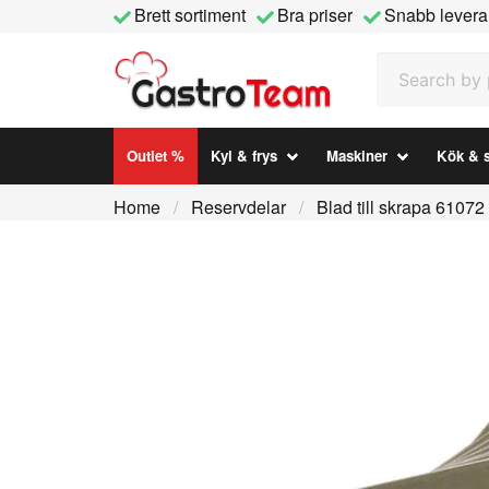
Brett sortiment
Bra priser
Snabb levera
Search by prod
Outlet %
Kyl & frys
Maskiner
Kök & s
Home
Reservdelar
Blad till skrapa 61072