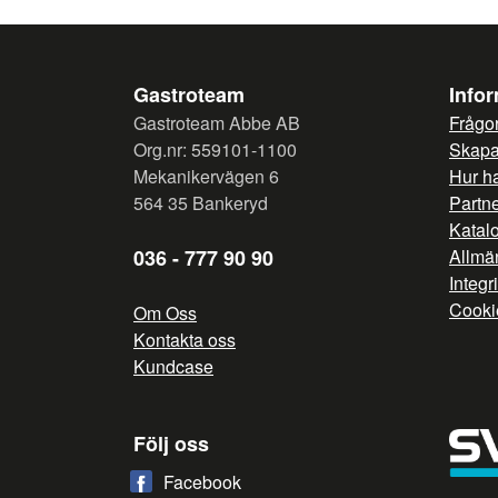
Gastroteam
Info
Gastroteam Abbe AB
Frågor
Org.nr: 559101-1100
Skapa 
Mekanikervägen 6
Hur h
564 35 Bankeryd
Partn
Katal
036 - 777 90 90
Allmän
Integr
Cooki
Om Oss
Kontakta oss
Kundcase
Följ oss
Facebook