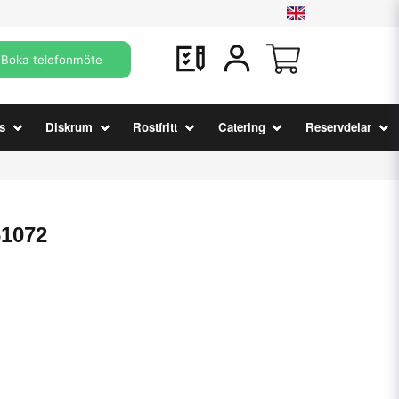
Boka telefonmöte
s
Diskrum
Rostfritt
Catering
Reservdelar
61072