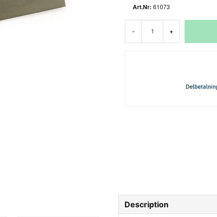
61073
-
+
Description