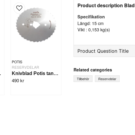
Product description Blad 
Specifikation
Längd: 15 cm
Vikt : 0,153 kg(s)
Product Question Title
POTIS
question
Ask us something about th
RESERVDELAR
Related categories
a 15 cm
Knivblad Potis tandat
Tillbehör
Reservdelar
490 kr
name
Name
Yes, you can publish 