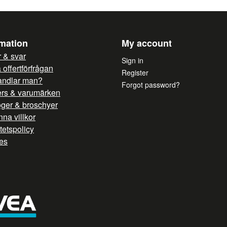
rmation
My account
 & svar
Sign in
offertförfrågan
Register
andlar man?
Forgot password?
ers & varumärken
oger & broschyer
na villkor
itetspolicy
es