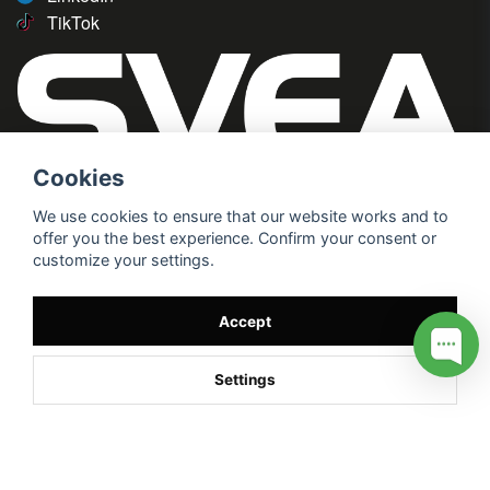
TikTok
Cookies
We use cookies to ensure that our website works and to
offer you the best experience. Confirm your consent or
customize your settings.
Accept
Settings
/* */
// G ADS CONVERSION PAGE --> //
// GTAG EVENT --> //
//
G TAG STYRNING --> //
// Hojtar Heatmap, Hotjar Tracking