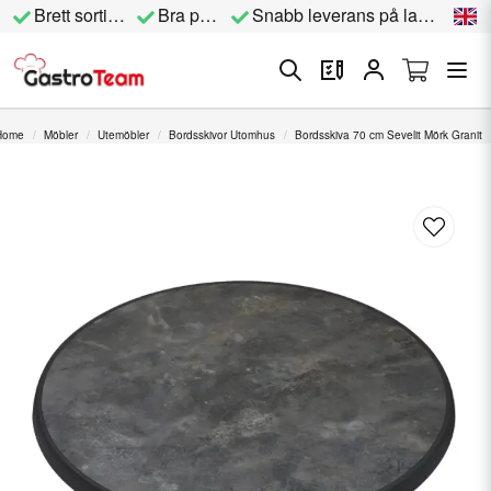
Brett sortiment
Bra priser
Snabb leverans på lagervara
Home
Möbler
Utemöbler
Bordsskivor Utomhus
Bordsskiva 70 cm Sevelit Mörk Granit