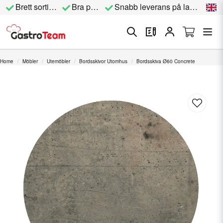
Brett sortiment
Bra priser
Snabb leverans på lagervara
Home
Möbler
Utemöbler
Bordsskivor Utomhus
Bordsskiva Ø60 Concrete