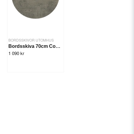
Yes, you can publish my question.
BORDSSKIVOR UTOMHUS
Bordsskiva 70cm Concrete
1 090 kr
Send question