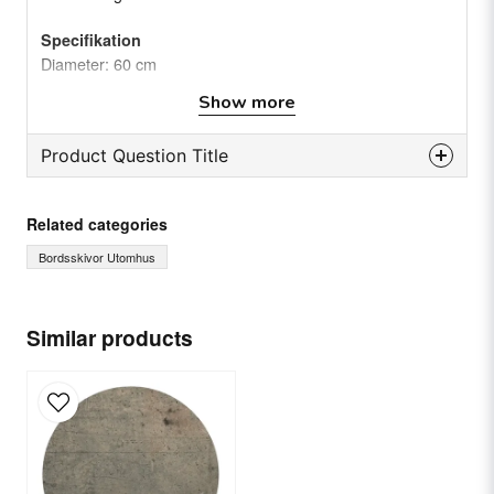
Specifikation
Diameter: 60 cm
Tjocklek: (mitten) 16,5 mm
Show more
Tjocklek: (kanten) 26 mm
Vikt: 4 kg
Product Question Title
Färg: Betonggrå
Material: Topalit
question
Ask us something about this product...
Related categories
Bordsskivor Utomhus
name
Name
Similar products
email
Email