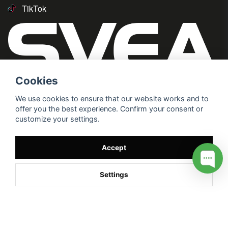
TikTok
Cookies
We use cookies to ensure that our website works and to
offer you the best experience. Confirm your consent or
customize your settings.
Accept
Settings
/* */
// G ADS CONVERSION PAGE --> //
// GTAG EVENT --> //
//
G TAG STYRNING --> //
// Hojtar Heatmap, Hotjar Tracking