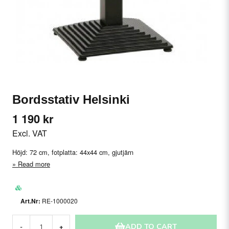
Bordsstativ Helsinki
1 190 kr
Excl. VAT
Höjd: 72 cm, fotplatta: 44x44 cm, gjutjärn
Read more
RE-1000020
ADD TO CART
-
+