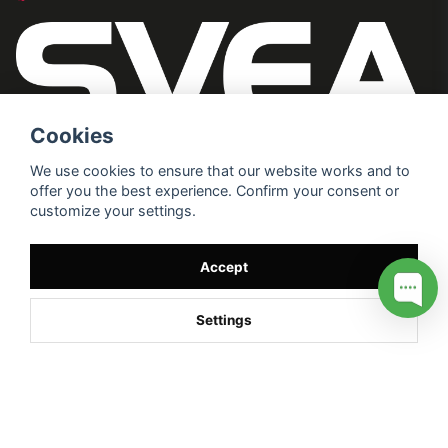
Cookies
We use cookies to ensure that our website works and to
offer you the best experience. Confirm your consent or
customize your settings.
Accept
Settings
/* */
// G ADS CONVERSION PAGE --> //
// GTAG EVENT --> //
//
G TAG STYRNING --> //
// Hojtar Heatmap, Hotjar Tracking
Code for my site --> //
// Google tag (gtag.js) --> //
/* SWIFFTY