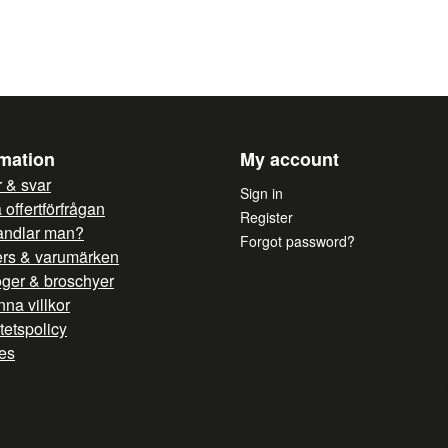
Färg: Svart
Vikt: 14 kg
*Bordsskiva ingår ej
Yes, you can publish 
rmation
My account
 & svar
Sign in
offertförfrågan
Register
andlar man?
Forgot password?
ers & varumärken
oger & broschyer
na villkor
itetspolicy
es