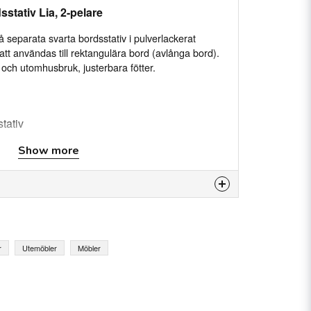
stativ Lia, 2-pelare
å separata svarta bordsstativ i pulverlackerat
 att användas till rektangulära bord (avlånga bord).
och utomhusbruk, justerbara fötter.
tativ
Show more
ax mått 180x90 cm
nom- och utomhus
is product...
r
Utemöbler
Möbler
lär, max 180x90 cm
email
Email