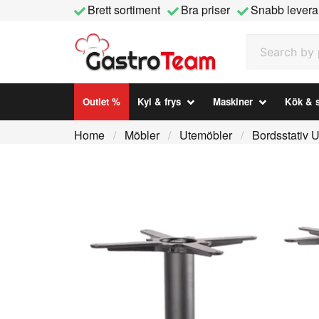
Brett sortiment
Bra priser
Snabb levera
Search by prod
Outlet %
Kyl & frys
Maskiner
Kök & s
Home
Möbler
Utemöbler
Bordsstativ U