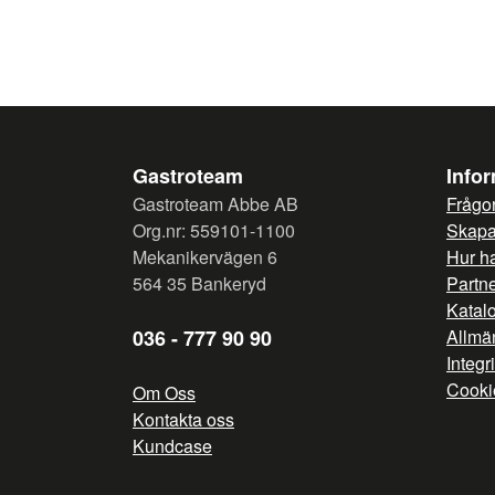
Gastroteam
Info
Gastroteam Abbe AB
Frågor
Org.nr: 559101-1100
Skapa 
Mekanikervägen 6
Hur h
564 35 Bankeryd
Partn
Katal
036 - 777 90 90
Allmän
Integr
Cooki
Om Oss
Kontakta oss
Kundcase