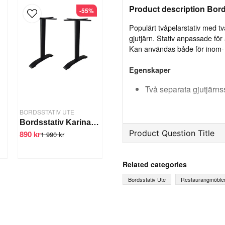
Product description Bords
-55%
Populärt tvåpelarstativ med tv
gjutjärn. Stativ anpassade för
Kan användas både för inom- 
Egenskaper
Två separata gjutjärnss
Justerbara fötter
BORDSSTATIV UTE
För bordskivor med m
Bordsstativ Karina 2-pelare
Kan användas både i
Product Question Title
890 kr
1 990 kr
question
Ask us something about th
Specifikation:
Related categories
Mått (höjd): 72 cm
Bordsstativ Ute
Restaurangmöble
Mått (fotplatta): 56x108 cm
Mått (pelare): Ø7.6 cm
Bordsskiva*: Endast rektangu
name
Name
Material: Gjutjärn