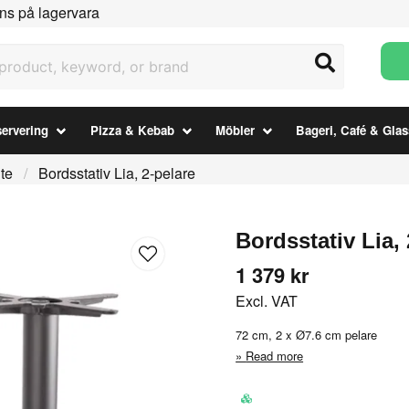
ns på lagervara
uct, keyword, or brand
ervering
Pizza & Kebab
Möbler
Bageri, Café & Glas
te
Bordsstativ Lia, 2-pelare
Bordsstativ Lia, 
1 379 kr
Excl. VAT
72 cm, 2 x Ø7.6 cm pelare
Read more