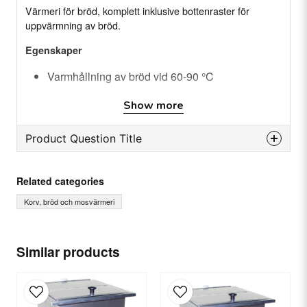
Värmeri för bröd, komplett inklusive bottenraster för
uppvärmning av bröd.
Egenskaper
Varmhållning av bröd vid 60-90 °C
Syrafast ytterbehållare
Show more
Syrafast 13 liters kantin
Huuvudströmbrytare med signallampa
Product Question Title
Termostatreglerad värme
question
Gängad 1/2“ avtappningsventil, utvändig
Ask us something about this product...
Related categories
Rostfri konstruktion
Korv, bröd och mosvärmeri
Servicevänlig
name
Name
Similar products
Specifikation
Anslutning: 230 V. 1-fas
Kilowatt: 1.0 kW
email
Material: Rostfri konstruktion
Email