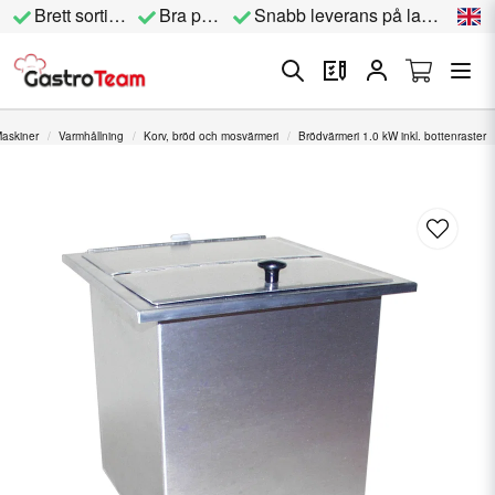
Brett sortiment
Bra priser
Snabb leverans på lagervara
askiner
Varmhållning
Korv, bröd och mosvärmeri
Brödvärmeri 1.0 kW inkl. bottenraster