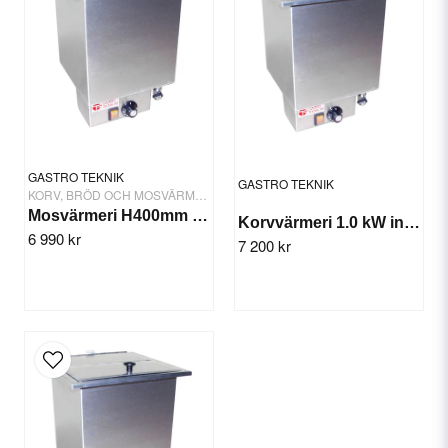
Yttermått: 320x320x400 mm
Yes, you can publish my question.
GASTRO TEKNIK
GASTRO TEKNIK
KORV, BRÖD OCH MOSVÄRMERI
Mosvärmeri H400mm 320x320 mm
Korvvärmeri 1.0 kW inkl. avdelare
6 990 kr
7 200 kr
Send question