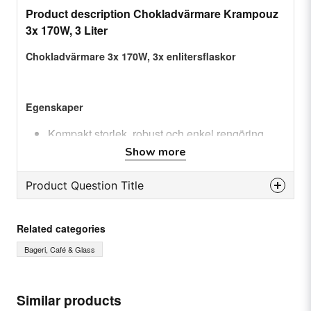
Product description Chokladvärmare Krampouz
3x 170W, 3 Liter
Chokladvärmare 3x 170W, 3x enlitersflaskor
Egenskaper
Kompakt storlek, robust och enkel rengöring
Show more
Justerbar termostat upp till 90°CPå/av-brytare
med strömindikatorlampa
Product Question Title
Håll såser varma för enkel och snabb garnering
1 liters flaska med 3 hällpipar
question
Ask us something about this product...
Reservdelar finnes, kontakt oss.
Related categories
Bageri, Café & Glass
Specifikation
name
Name
Anslutning: 220-240 V.
Similar products
Watt: 3x 170 W