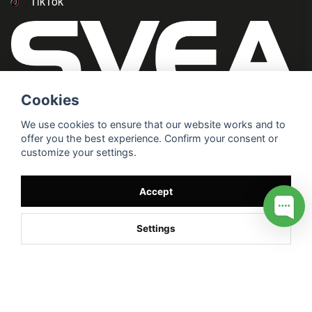
TikTok
Cookies
We use cookies to ensure that our website works and to
offer you the best experience. Confirm your consent or
customize your settings.
Accept
Settings
/* */
// G ADS CONVERSION PAGE --> //
// GTAG EVENT --> //
//
G TAG STYRNING --> //
// Hojtar Heatmap, Hotjar Tracking
Code for my site --> //
// Google tag (gtag.js) --> //
/* SWIFFTY