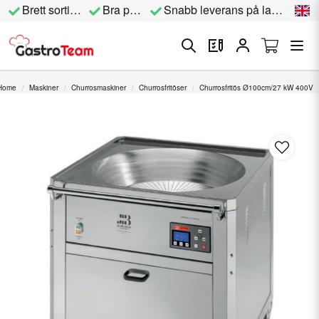
Brett sortiment
Bra priser
Snabb leverans på lagervara
Home
Maskiner
Churrosmaskiner
Churrosfritöser
Churrosfritös Ø100cm/27 kW 400V