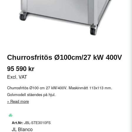
Churrosfritös Ø100cm/27 kW 400V
95 590 kr
Excl. VAT
Churrosfritös Ø100 cm 27 kW/400V. Maskinmått 113x113 mm.
Golvmodell ståendes på hjul.
Read more
JBL-STE3010FS
JL Blanco