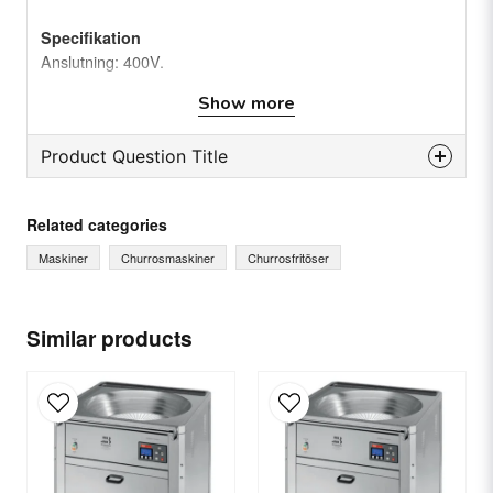
Specifikation
Anslutning: 400V.
Kilowatt: 27 kW
Show more
Maskinmått: 1130x1130 mm
Vikt: ca. 120 kg
Product Question Title
question
Ask us something about this product...
Related categories
Maskiner
Churrosmaskiner
Churrosfritöser
name
Name
Similar products
email
Email