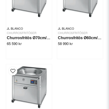
Yes, you can publish my question.
JL BLANCO
JL BLANCO
CHURROSFRITÖSER
CHURROSFRITÖSER
Churrosfritös Ø70cm/13 kW
Churrosfritös Ø60cm/10 kW
65 590 kr
58 990 kr
Send question