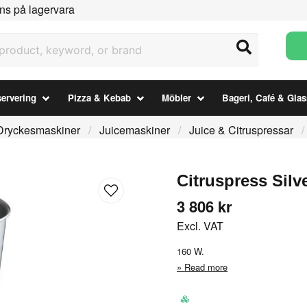
ns på lagervara
uct, keyword, or brand
ervering
Pizza & Kebab
Möbler
Bageri, Café & Glas
Dryckesmaskiner
Juicemaskiner
Juice & Citruspressar
Citruspress Silv
3 806 kr
Excl. VAT
160 W.
Read more