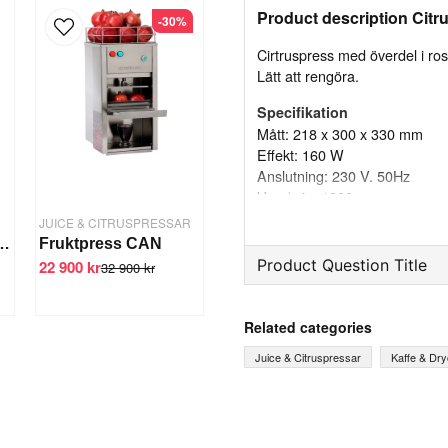
Product description Citr
-30%
Cirtruspress med överdel i rost
Lätt att rengöra.
Specifikation
Mått: 218 x 300 x 330 mm
Effekt: 160 W
Anslutning: 230 V. 50Hz
Varv/min: 1200 rpm
R
JUICE & CITRUSPRESSAR
n F50, 47x37x73,5cm
Fruktpress CAN
Product Question Title
22 900 kr
32 900 kr
question
Ask us something about th
Related categories
Juice & Citruspressar
Kaffe & Dr
name
Name