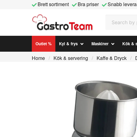
Brett sortiment
Bra priser
Snabb levera
Search by prod
Outlet %
Kyl & frys
Maskiner
Kök & s
Home
Kök & servering
Kaffe & Dryck