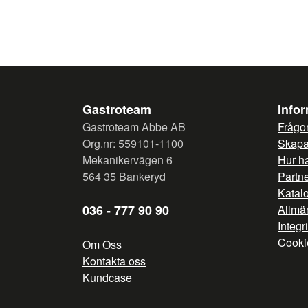
Gastroteam
Info
Gastroteam Abbe AB
Frågor
Org.nr: 559101-1100
Skapa 
Mekanikervägen 6
Hur h
564 35 Bankeryd
Partn
Katal
036 - 777 90 90
Allmän
Integr
Cooki
Om Oss
Kontakta oss
Kundcase