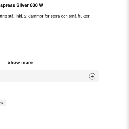
uspress Silver 600 W
fritt stål Inkl. 2 klämmor för stora och små frukter
Show more
is product...
yck
email
Email