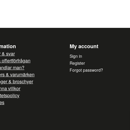
Yes, you can publish 
rmation
My account
 & svar
Sign in
offertförfrågan
Register
andlar man?
Forgot password?
ers & varumärken
oger & broschyer
na villkor
itetspolicy
es