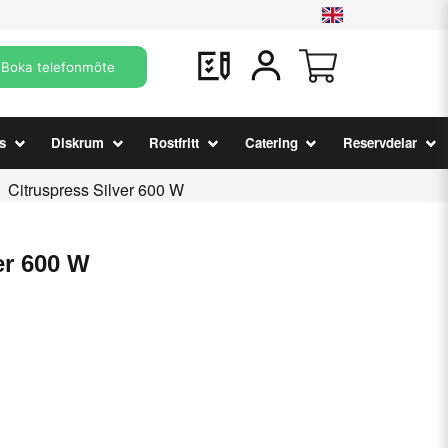
Boka telefonmöte
s
Diskrum
Rostfritt
Catering
Reservdelar
Citruspress Silver 600 W
er 600 W