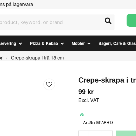
ns på lagervara
uct, keyword, or brand
ervering
Pizza & Kebab
Möbler
Bageri, Café & Glas
ör
Crepe-skrapa i trä 18 cm
Crepe-skrapa i t
99 kr
Excl. VAT
GT-ARH18