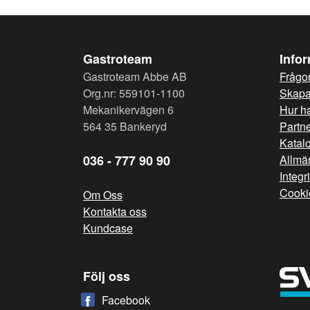
Gastroteam
Info
Gastroteam Abbe AB
Frågor
Org.nr: 559101-1100
Skapa 
Mekanikervägen 6
Hur h
564 35 Bankeryd
Partn
Katal
036 - 777 90 90
Allmän
Integr
Cooki
Om Oss
Kontakta oss
Kundcase
Följ oss
Facebook