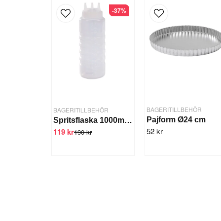
-37%
BAGERITILLBEHÖR
BAGERITILLBEHÖR
Pajform Ø24 cm
Spritsflaska 1000ml, 3-delad
52 kr
119 kr
190 kr