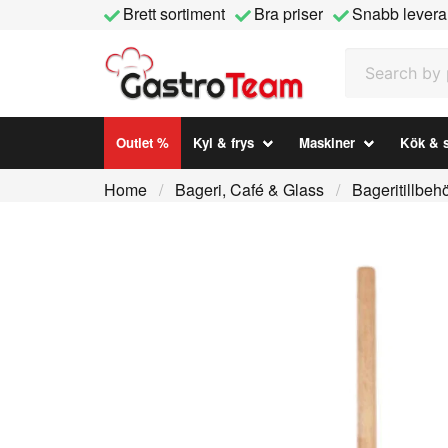
Brett sortiment
Bra priser
Snabb levera
Search by prod
Outlet %
Kyl & frys
Maskiner
Kök & s
Home
Bageri, Café & Glass
Bageritillbeh