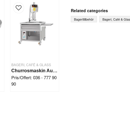
question
Ask us something about th
Related categories
Bageritillbehör
Bageri, Café & Gla
name
Name
Yes, you can publish 
BAGERI, CAFÉ & GLASS
Churrosmaskin Automatisk (4 kg deg)
Pris/Offert: 036 - 777 90
90