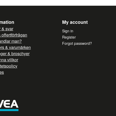
rmation
My account
 & svar
Sign in
offertförfrågan
Register
andlar man?
Forgot password?
ers & varumärken
oger & broschyer
na villkor
itetspolicy
es