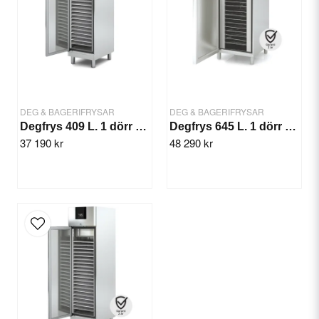
Yes, you can publish my question.
DEG & BAGERIFRYSAR
DEG & BAGERIFRYSAR
Degfrys 409 L. 1 dörr -20/-15°C
Degfrys 645 L. 1 dörr -20/-15°C
37 190 kr
48 290 kr
Send question