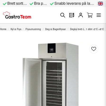
Brett sortiment
Bra priser
Snabb leverans på lagervara
Home
Kyl & Frys
Frysutrustning
Deg & Bagerifrysar
Degkyl 645 L. 1 dörr -2°C +8°C