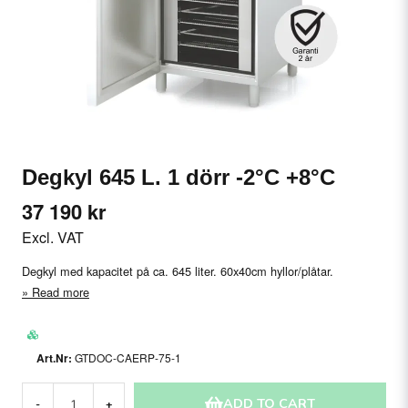
Degkyl 645 L. 1 dörr -2°C +8°C
37 190 kr
Excl. VAT
Degkyl med kapacitet på ca. 645 liter. 60x40cm hyllor/plåtar.
Read more
GTDOC-CAERP-75-1
ADD TO CART
-
+