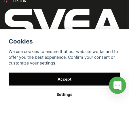
TikTok
Cookies
We use cookies to ensure that our website works and to
offer you the best experience. Confirm your consent or
customize your settings.
Accept
Settings
/* */
// G ADS CONVERSION PAGE --> //
// GTAG EVENT --> //
//
G TAG STYRNING --> //
// Hojtar Heatmap, Hotjar Tracking
Code for my site --> //
// Google tag (gtag.js) --> //
/* SWIFFTY