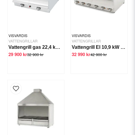
Yes, you can publish my question.
VISVARDIS
VISVARDIS
VATTENGRILLAR
VATTENGRILLAR
Vattengrill gas 22,4 kW Visvardis G270CAT
Vattengrill El 10,9 kW GED 870 CAT
29 900 kr
32 990 kr
32 900 kr
42 900 kr
Send question