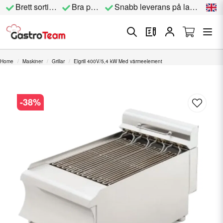
Brett sortiment
Bra priser
Snabb leverans på lagervara
Home
Maskiner
Grillar
Elgrill 400V/5,4 kW Med värmeelement
-
38
%