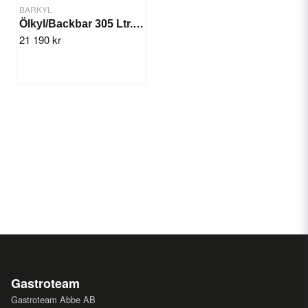
BARKYL
Ölkyl/Backbar 305 Ltr. 3x Skjutdörr
21 190 kr
Gastroteam
Gastroteam Abbe AB