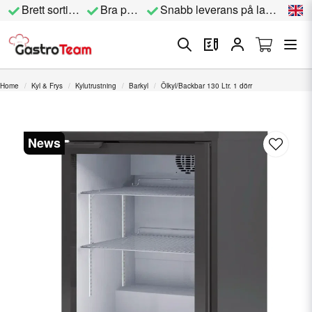
Brett sortiment
Bra priser
Snabb leverans på lagervara
Home
Kyl & Frys
Kylutrustning
Barkyl
Ölkyl/Backbar 130 Ltr. 1 dörr
News