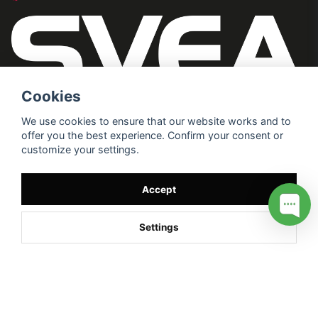
Cookies
We use cookies to ensure that our website works and to
offer you the best experience. Confirm your consent or
customize your settings.
Accept
Settings
/* */
// G ADS CONVERSION PAGE --> //
// GTAG EVENT --> //
//
G TAG STYRNING --> //
// Hojtar Heatmap, Hotjar Tracking
Code for my site --> //
// Google tag (gtag.js) --> //
/* SWIFFTY