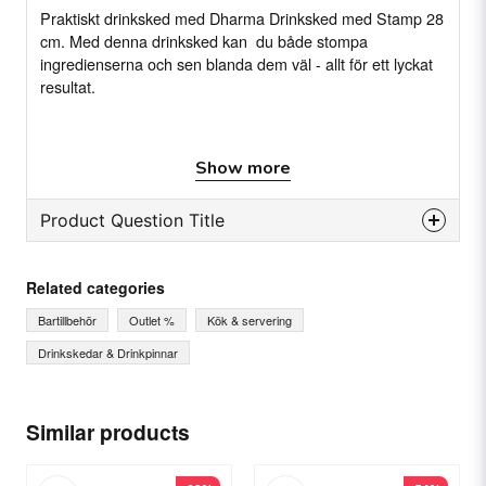
Praktiskt drinksked med Dharma Drinksked med Stamp 28
cm. Med denna drinksked kan du både stompa
ingredienserna och sen blanda dem väl - allt för ett lyckat
resultat.
Den här drinkskeden har långt skaft av rostfritt stål är
Show more
perfekt för att blanda och röra perfekta cocktails med.
Idealisk för användning i ett högt cocktailglas och i en
shaker. På slutet av det långa handtaget finner du en
Product Question Title
platta som du enkelt kan använda för att pressa
ingredienser till cocktailen med.
question
Ask us something about this product...
Related categories
Egenskaper
Bartillbehör
Outlet %
Kök & servering
28 cm
Drinkskedar & Drinkpinnar
Rostfritt stål
name
Name
Longdrinksked
Similar products
Integrerad stötare på skaftet.
email
Email
Specifikation