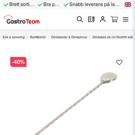
Brett sortiment
Bra priser
Snabb leverans på lagervara
Kök & servering
Bartillbehör
Drinkskedar & Drinkpinnar
Drinksked 28 cm Rostfritt stål
-
40
%