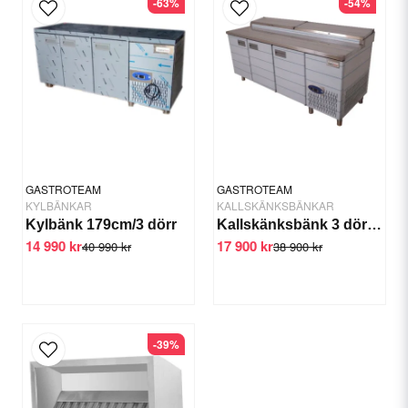
-63%
-54%
Längd: 28 cm
Material: Rostfritt stål
Yes, you can publish my question.
GASTROTEAM
GASTROTEAM
KYLBÄNKAR
KALLSKÄNKSBÄNKAR
Kylbänk 179cm/3 dörr
Kallskänksbänk 3 dörrar 1/4 GN, 200x80x90/110cm
14 990 kr
17 900 kr
Send question
40 990 kr
38 900 kr
-39%