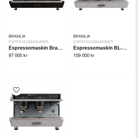
Modell: BL -500 DE 2GR
Yes, you can publish my question.
Färg: Svart
Vikt 70 kg
BRASILIA
BRASILIA
ESPRESSOMASKINER
ESPRESSOMASKINER
Espressomaskin Brasilia BL-500 DE 3GR
Espressomaskin BL-500 LE 3GR
97 000 kr
109 000 kr
Send question