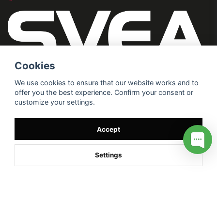
Cookies
We use cookies to ensure that our website works and to
offer you the best experience. Confirm your consent or
customize your settings.
Accept
Settings
/* */
// G ADS CONVERSION PAGE --> //
// GTAG EVENT --> //
//
G TAG STYRNING --> //
// Hojtar Heatmap, Hotjar Tracking
Code for my site --> //
// Google tag (gtag.js) --> //
/* SWIFFTY