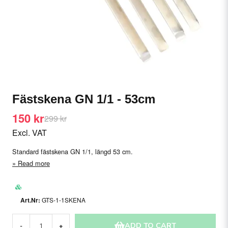
Fästskena GN 1/1 - 53cm
150 kr
299 kr
Excl. VAT
Standard fästskena GN 1/1, längd 53 cm.
Read more
GTS-1-1SKENA
ADD TO CART
-
+