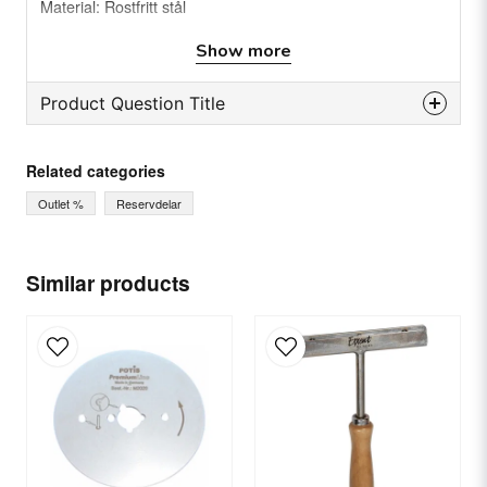
Material: Rostfritt stål
Show more
Product Question Title
question
Ask us something about this product...
Related categories
Outlet %
Reservdelar
name
Name
Similar products
email
Email
Yes, you can publish my question.