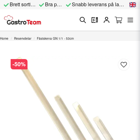
Brett sortiment
Bra priser
Snabb leverans på lagervara
Home
Reservdelar
Fästskena GN 1/1 - 53cm
-
50
%