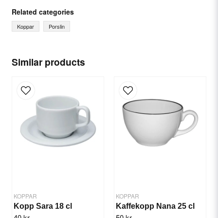
question
Ask us something about this product...
Related categories
Koppar
Porslin
name
Name
Similar products
email
Email
Yes, you can publish my question.
KOPPAR
KOPPAR
Kopp Sara 18 cl
Kaffekopp Nana 25 cl
40 kr
50 kr