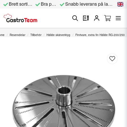
Brett sortiment
Bra priser
Snabb leverans på lagervara
ome
Reservdelar
Tillbehör
Hällde skärverktyg
Finrivare, extra fin Hällde RG-200/250