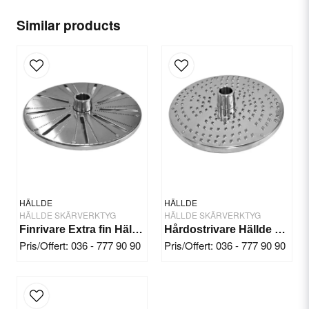
name
Name
Similar products
email
Email
Yes, you can publish my question.
HÄLLDE
HÄLLDE
HÄLLDE SKÄRVERKTYG
HÄLLDE SKÄRVERKTYG
Finrivare Extra fin Hällde RG-300i/350/400
Hårdostrivare Hällde RG-7/200/250
Pris/Offert: 036 - 777 90 90
Pris/Offert: 036 - 777 90 90
Send question