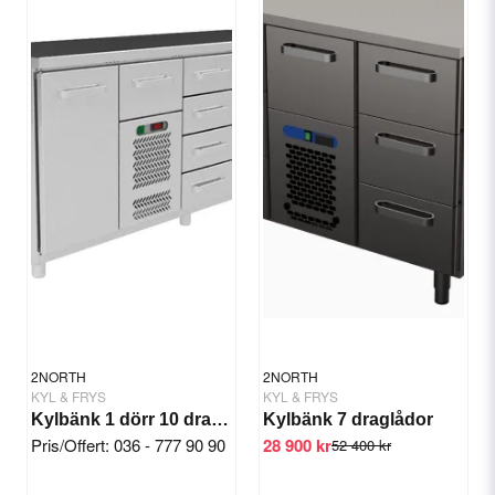
Yes, you can publish my question.
Send question
2NORTH
2NORTH
KYL & FRYS
KYL & FRYS
Kylbänk 1 dörr 10 draglådor
Kylbänk 7 draglådor
Pris/Offert: 036 - 777 90 90
28 900 kr
52 400 kr