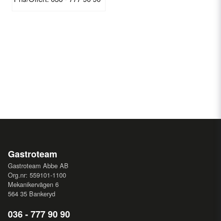
Gastroteam
Gastroteam Abbe AB
Org.nr: 559101-1100
Mekanikervägen 6
564 35 Bankeryd
036 - 777 90 90