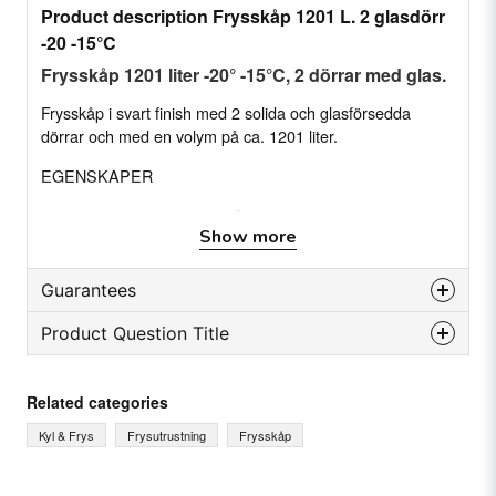
Product description Frysskåp 1201 L. 2 glasdörr
-20 -15°C
Frysskåp 1201 liter -20° -15°C, 2 dörrar med glas.
Frysskåp i svart finish med 2 solida och glasförsedda
dörrar och med en volym på ca. 1201 liter.
EGENSKAPER
Insida i vitt rostfritt stål AISI-304, med rundade
Show more
kanter och inbyggt rostfritt stål
Dörrar med självstängande system och låsbar
Guarantees
öppning, magnetpackning och möjlighet att
ändra öppningsriktning
Product Question Title
Reservdelsgaranti
Treglasfönster
Månader
24
question
Höjdjusterbara hyllor tillverkade av förstärkt
Ask us something about this product...
Related categories
plastbelagd ståltråd
Kyl & Frys
Frysutrustning
Frysskåp
Höjdjusterare, hjul eller ben
*Tillval
Avtagbar kontrollpanel och ventilationsgaller för