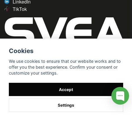
LinkedIn
TikTok
Cookies
We use cookies to ensure that our website works and to
offer you the best experience. Confirm your consent or
customize your settings.
Accept
Settings
/* */
// G ADS CONVERSION PAGE --> //
// GTAG EVENT --> //
//
G TAG STYRNING --> //
// Hojtar Heatmap, Hotjar Tracking