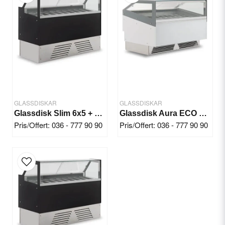
Email
Yes, you can publish my question.
GLASSDISKAR
GLASSDISKAR
Glassdisk Slim 6x5 + 4x7 ltr
Glassdisk Aura ECO 12x5 + 8x7 Ltr
Pris/Offert: 036 - 777 90 90
Pris/Offert: 036 - 777 90 90
Send question