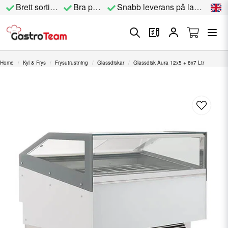
Brett sortiment
Bra priser
Snabb leverans på lagervara
Home
Kyl & Frys
Frysutrustning
Glassdiskar
Glassdisk Aura 12x5 + 8x7 Ltr