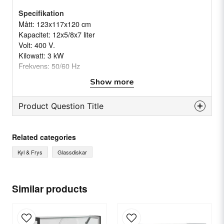
Specifikation
Mått: 123x117x120 cm
Kapacitet: 12x5/8x7 liter
Volt: 400 V.
Kilowatt: 3 kW
Frekvens: 50/60 Hz
Temperatur: -18ºC / -22ºC
Show more
Kondensor: Luft
Kompressor: Hermetisk
Product Question Title
question
Ask us something about this product...
Related categories
Kyl & Frys
Glassdiskar
name
Name
Similar products
email