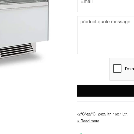
Email
message
product-quote.message
-2ºC/-22ºC, 24x5 ltr, 16x7 Ltr.
Read more