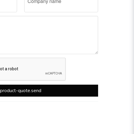
Company name
product-quote.send