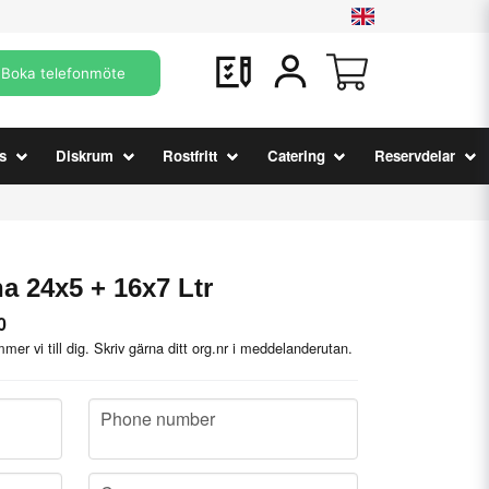
Boka telefonmöte
s
Diskrum
Rostfritt
Catering
Reservdelar
a 24x5 + 16x7 Ltr
0
mer vi till dig. Skriv gärna ditt org.nr i meddelanderutan.
phone
Phone number
company