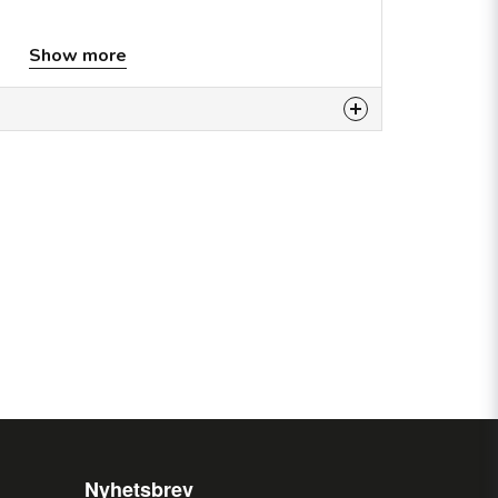
Show more
is product...
email
Email
my question.
Nyhetsbrev