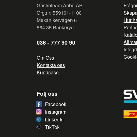
Gastroteam Abbe AB
Frågor
Org.nr: 559101-1100
Skapa 
Mekanikervägen 6
Hur h
564 35 Bankeryd
Partn
Katal
036 - 777 90 90
Allmän
Integr
Cooki
Om Oss
Kontakta oss
Kundcase
Följ oss
Facebook
Instagram
LinkedIn
TikTok