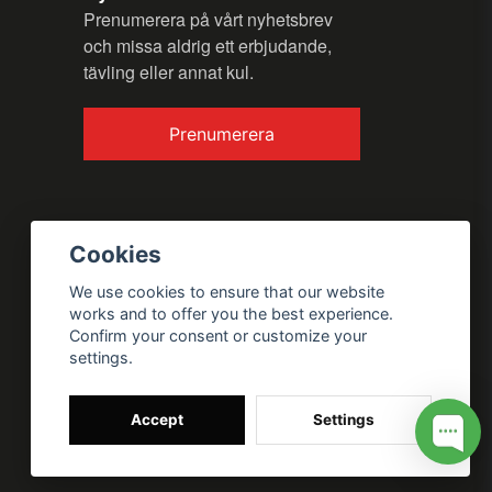
Prenumerera på vårt nyhetsbrev
och missa aldrig ett erbjudande,
tävling eller annat kul.
Send question
Prenumerera
Cookies
We use cookies to ensure that our website
works and to offer you the best experience.
Confirm your consent or customize your
settings.
Accept
Settings