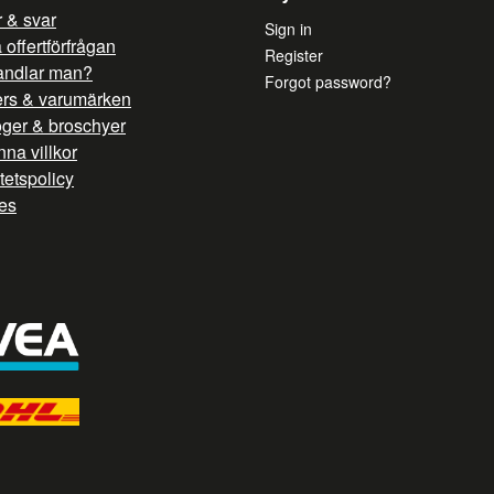
 & svar
Sign in
offertförfrågan
Register
andlar man?
Forgot password?
ers & varumärken
oger & broschyer
na villkor
itetspolicy
es