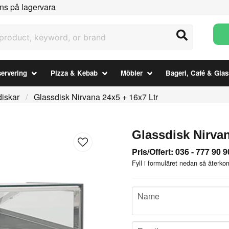
ns på lagervara
uct, keyword, or brand
ervering
Pizza & Kebab
Möbler
Bageri, Café & Glas
iskar
Glassdisk Nirvana 24x5 + 16x7 Ltr
Glassdisk Nirvan
Pris/Offert: 036 - 777 90 9
Fyll i formuläret nedan så återkom
name
Name
email