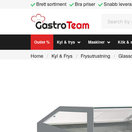
Brett sortiment
Bra priser
Snabb levera
Search by prod
Outlet %
Kyl & frys
Maskiner
Kök & s
Home
Kyl & Frys
Frysutrustning
Glassd