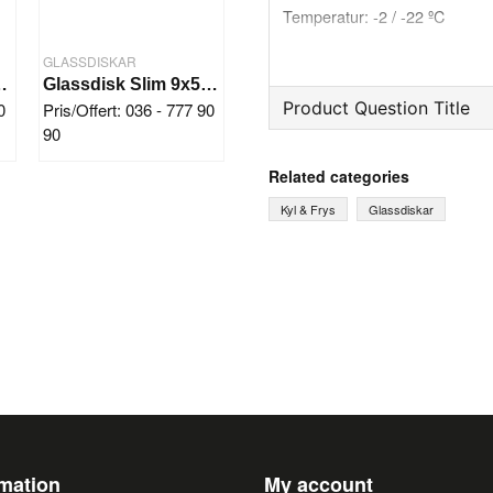
Temperatur: -2 / -22 ºC
Kondensor: Luft
Kompressor: Semi Hermetisk
GLASSDISKAR
O 12x5 + 8x7 Ltr
Glassdisk Slim 9x5 + 6x7 Ltr
Product Question Title
0
Pris/Offert: 036 - 777 90
90
question
Ask us something about th
Related categories
Kyl & Frys
Glassdiskar
name
Name
Yes, you can publish 
rmation
My account