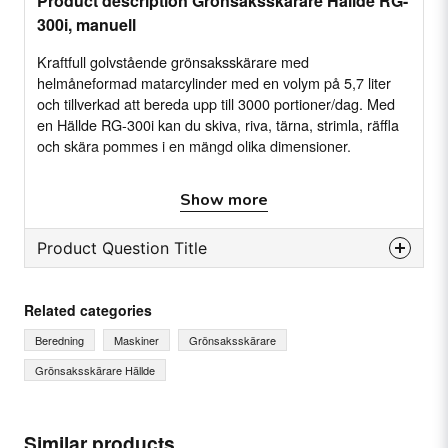
Product description Grönsaksskärare Hällde RG-
300i, manuell
Kraftfull golvstående grönsaksskärare med
helmåneformad matarcylinder med en volym på 5,7 liter
och tillverkad att bereda upp till 3000 portioner/dag. Med
en Hällde RG-300i kan du skiva, riva, tärna, strimla, räffla
och skära pommes i en mängd olika dimensioner.
Show more
Specifikation
Anslutning: 380-415 V. 50/60 Hz, 3-fas
Product Question Title
Hastighet: 400 varv/min
Matare: Manuell (4-hålsmatare inkl. 2 stötar )
question
Ask us something about this product...
Matarcylindrar: Rostfritt stål
Related categories
Motorskydd: Termiskt, underhållsfri kuggväxel.
Beredning
Maskiner
Grönsaksskärare
Grönsaksskärare Hällde
Dokumentation och media
name
Name
Produktblad
Similar products