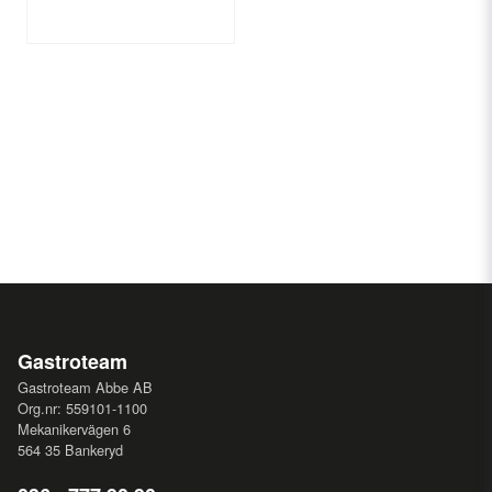
Gastroteam
Gastroteam Abbe AB
Org.nr: 559101-1100
Mekanikervägen 6
564 35 Bankeryd