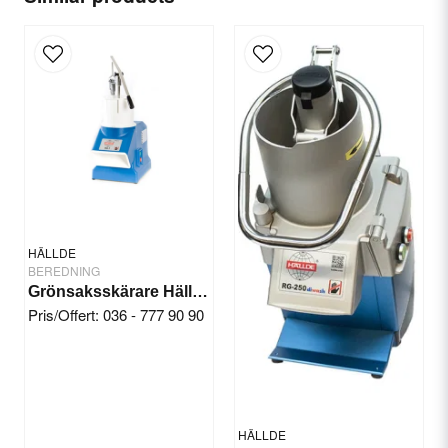
Servicemanual
(engelska)
email
Email
Yes, you can publish my question.
HÄLLDE
BEREDNING
Grönsaksskärare Hällde RG-7
Pris/Offert: 036 - 777 90 90
Send question
HÄLLDE