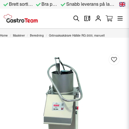
Brett sortiment
Bra priser
Snabb leverans på lagervara
Home
Maskiner
Beredning
Grönsaksskärare Hällde RG-300i, manuell