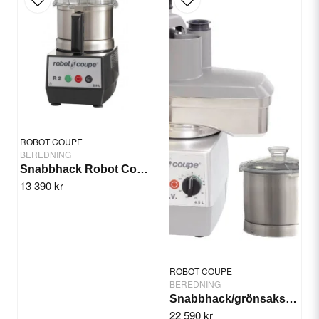
Produktsäkerhetsinformation
Yes, you can publish my question.
Tillverkarinformation
Robot Coupe, Frankrike
Kontaktinformation EU:
Robot Coupe
Haukadalsgatan 10
ROBOT COUPE
BEREDNING
164 40 Kista
Snabbhack Robot Coupe R2
Kontakt:
https://www.robot-coupe.com/sv/sv/Kontakt
13 390 kr
Send question
ROBOT COUPE
BEREDNING
Snabbhack/grönsaksskärare Robot Coupe R402 V V
22 590 kr