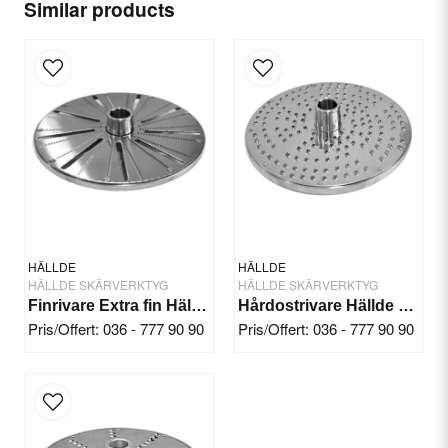
Name
Similar products
email
Email
Yes, you can publish my question.
HÄLLDE
HÄLLDE
HÄLLDE SKÄRVERKTYG
HÄLLDE SKÄRVERKTYG
Finrivare Extra fin Hällde RG-300i/350/400
Hårdostrivare Hällde RG-7/200/250
Pris/Offert: 036 - 777 90 90
Pris/Offert: 036 - 777 90 90
Send question