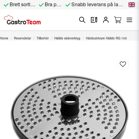
Brett sortiment
Bra priser
Snabb leverans på lagervara
Home
Reservdelar
Tillbehör
Hällde skärverktyg
Hårdostrivare Hällde RG-100