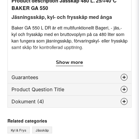
Product description Jässkåp 480 L. 25/+40°C
BAKER GA 550
Jäsningsskåp, kyl- och frysskåp med ånga
Baker GA 550 L DR är ett multifunktionellt Bageri, - jäs,-
kyl och frysskåp med en bruttovoplym på ca 480 liter som
kan fungera som jäsningsskåp, förvaringskyl- eller frysskåp
samt skåp för kontrollerad upptining.
Show more
EGENSKAPER
Multifunktionellt skåp
Guarantees
Fungerar som jässskåp med ånga,
Product Question Title
Reservdelsgaranti
förvaringskyl- eller frysskåp samt skåp för
kontrollerad upptining
Dokument (4)
Månader
72
question
Ask us something about this product...
Luftcirkulationssystem
Användarmanual Baker
Fläkten stannar automatiskt vid dörröppning
Related categories
Leverantid
Hämta
GA.pdf
Endast 61 cm bred
4.80 MB
Kyl & Frys
Jässkåp
Beställningsvara
Rostfritt stål (AISI 304) in- och utvändigt
name
Name