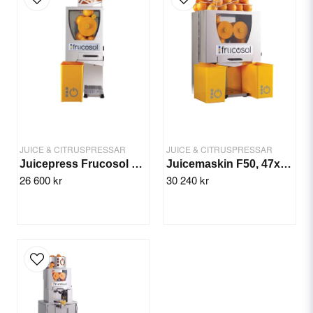
Yes, you can publish my question.
JUICE & CITRUSPRESSAR
JUICE & CITRUSPRESSAR
Juicepress Frucosol FCOMPACT, 12 frukter/min, Ø73 mm
Juicemaskin F50, 47x37x73,5cm
26 600 kr
30 240 kr
Send question