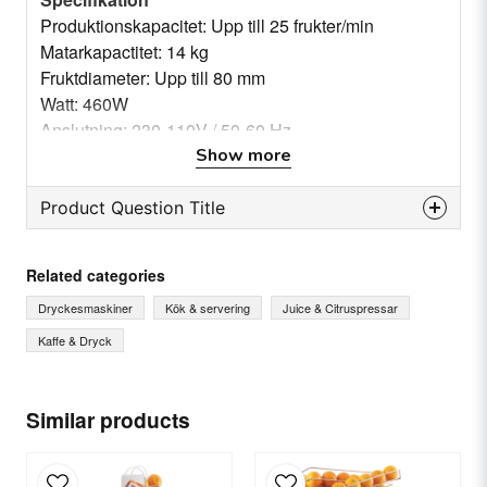
Produktionskapacitet: Upp till 25 frukter/min
Matarkapactitet: 14 kg
Fruktdiameter: Upp till 80 mm
Watt: 460W
Anslutning: 230-110V / 50-60 Hz
Mått: (l*d*h) 470 x 620 x 785 mm
Show more
Nettovikt: 56 kg
Modell: F50 A Tillverkad i Italien
Product Question Title
Säkerhetsanordning: Automatisk avstängning
question
Ask us something about this product...
Related categories
Dryckesmaskiner
Kök & servering
Juice & Citruspressar
Kaffe & Dryck
name
Name
Similar products
email
Email