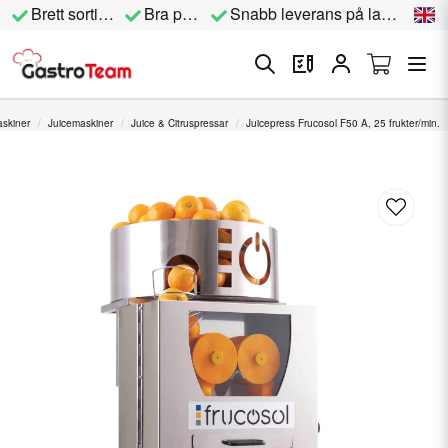
Brett sortiment
Bra priser
Snabb leverans på lagervara
skiner
Juicemaskiner
Juice & Citruspressar
Juicepress Frucosol F50 A, 25 frukter/min.