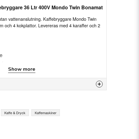
febryggare 36 Ltr 400V Mondo Twin Bonamat
 utan vattenanslutning. Kaffebryggare Mondo Twin
m och 4 kokplattor. Levereras med 4 karaffer och 2
fe
t stål kombinerat med svarta detaljer ger
Show more
 utseende
enledningen fylls maskinen automatiskt med
 kaffet på grund av den exakta
is product...
ttor för att bevara den optimala kvaliteten på
Kaffe & Dryck
Kaffemaskiner
 kaffet är klart och när maskinen behöver
email
Email