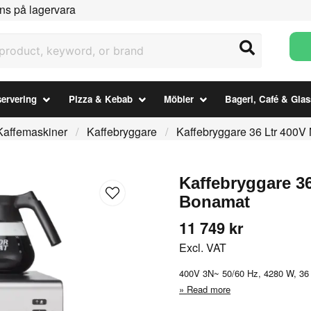
ns på lagervara
uct, keyword, or brand
ervering
Pizza & Kebab
Möbler
Bageri, Café & Glas
Kaffemaskiner
Kaffebryggare
Kaffebryggare 36 Ltr 400
Kaffebryggare 3
Bonamat
11 749 kr
Excl. VAT
400V 3N~ 50/60 Hz, 4280 W, 36 L
Read more