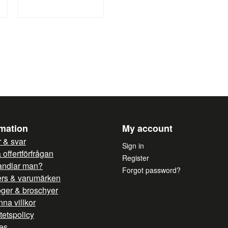
Specifikation
Yes, you can publish 
Anslutning: 400V 3N~ 50/60 
Buffertförråd: 4 kannor (ca 4
Kapacitet: 36 Liter/tim. (ca 2
Bryggtid: 5 min. / 2 kannor
Vattenanslutning: Nej
Mått: 404x406x446 mm
rmation
My account
 & svar
Sign in
offertförfrågan
Register
andlar man?
Forgot password?
ers & varumärken
oger & broschyer
na villkor
itetspolicy
es