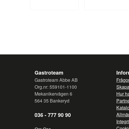
Gastroteam
Info
Gastroteam Abbe AB
Frågor
Org.nr: 559101-1100
Skapa 
Mekanikervägen 6
Hur h
564 35 Bankeryd
Partn
Katal
036 - 777 90 90
Allmän
Integr
Cooki