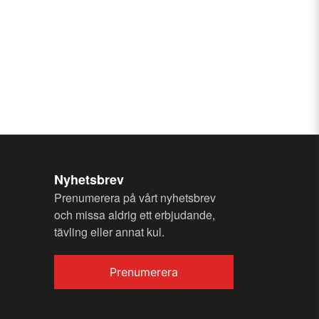
my question.
Hz, 3460 W
8 koppar)
88 koppar)
Nyhetsbrev
Send question
Prenumerera på vårt nyhetsbrev
och missa aldrig ett erbjudande,
tävling eller annat kul.
Prenumerera