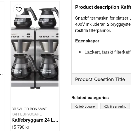
Product description Kaf
Snabbfiltermaskin för platser
400V inkluderar 2 bryggsyste
rostfria filterpannor.
Egenskaper
Läckert, färskt filterkaf
Högkvalitativt rostfrit
maskinen ett modernt
8 Ltr 230V Mondo Twin Bonamat
Anslutningen till vatt
Product Question Title
vatten
Konsekvent kvalitet på
question
Ask us something about th
vattenmätningen
Related categories
Självreglerande kokpla
Kaffebryggare
Kök & servering
BRAVILOR BONAMAT
kaffet
KAFFEBRYGGARE
Signaler indikerar när
Kaffebryggare 24 Ltr 230V Matic Twin Bonamat
name
Name
15 790 kr
avkalkas