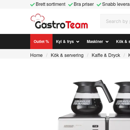
Brett sortiment
Bra priser
Snabb levera
Search by prod
Outlet %
Kyl & frys
Maskiner
Kök & s
Home
Kök & servering
Kaffe & Dryck