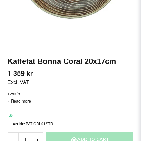
Kaffefat Bonna Coral 20x17cm
1 359 kr
Excl. VAT
12st/fp.
Read more
PAT-CRL01STB
ADD TO CART
-
+