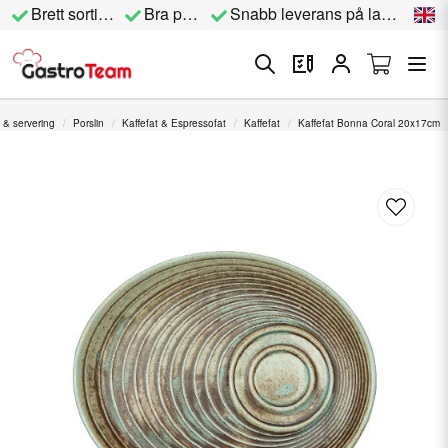
Brett sortiment
Bra priser
Snabb leverans på lagervara
 & servering
Porslin
Kaffefat & Espressofat
Kaffefat
Kaffefat Bonna Coral 20x17cm