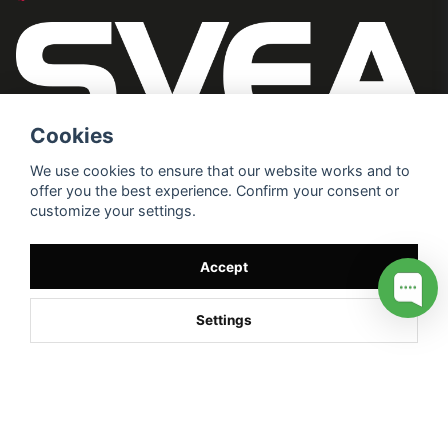
Cookies
We use cookies to ensure that our website works and to
offer you the best experience. Confirm your consent or
customize your settings.
Accept
Settings
/* */
// G ADS CONVERSION PAGE --> //
// GTAG EVENT --> //
//
G TAG STYRNING --> //
// Hojtar Heatmap, Hotjar Tracking
Code for my site --> //
// Google tag (gtag.js) --> //
/* SWIFFTY