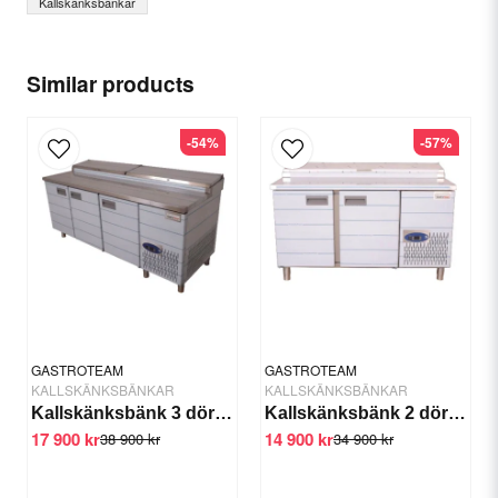
Kallskänksbänkar
name
Name
Similar products
email
Email
-54%
-57%
Yes, you can publish my question.
GASTROTEAM
GASTROTEAM
KALLSKÄNKSBÄNKAR
KALLSKÄNKSBÄNKAR
Kallskänksbänk 3 dörrar 1/4 GN, 200x80x90/110cm
Kallskänksbänk 2 dörrar 1/4 GN, 152x80x90/110cm
17 900 kr
14 900 kr
Send question
38 900 kr
34 900 kr