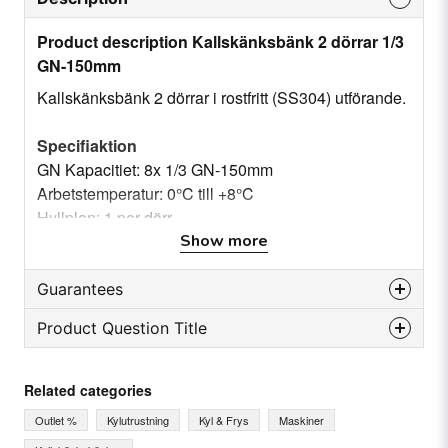
Product description Kallskänksbänk 2 dörrar 1/3
GN-150mm
Kallskänksbänk 2 dörrar i rostfritt (SS304) utförande.
Specifiaktion
GN Kapacitiet: 8x 1/3 GN-150mm
Arbetstemperatur: 0°C till +8°C
Hyllplan: 1 per dörr
Mått: 1510x800x1085 mm
Show more
Material: Rostfritt: SS304
Guarantees
Product Question Title
Reservdelsgaranti
Månader
12
question
Ask us something about this product...
Related categories
Outlet %
Kylutrustning
Kyl & Frys
Maskiner