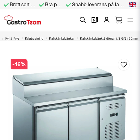
Brett sortiment
Bra priser
Snabb leverans på lagervara
Kyl & Frys
Kylutrustning
Kallskänksbänkar
Kallskänksbänk 2 dörrar 1/3 GN-150mm
-
46
%