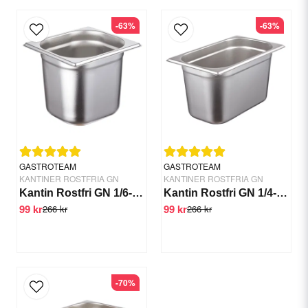
-63%
-63%
Yes, you can publish my question.
GASTROTEAM
GASTROTEAM
KANTINER ROSTFRIA GN
KANTINER ROSTFRIA GN
Send question
Kantin Rostfri GN 1/6-150 mm
Kantin Rostfri GN 1/4-150 mm
99 kr
99 kr
266 kr
266 kr
-70%