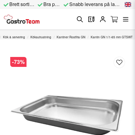
Brett sortiment
Bra priser
Snabb leverans på lagervara
Kök & servering
Köksutrustning
Kantiner Rostfria GN
Kantin GN 1/1-65 mm GTSWT
-
73
%