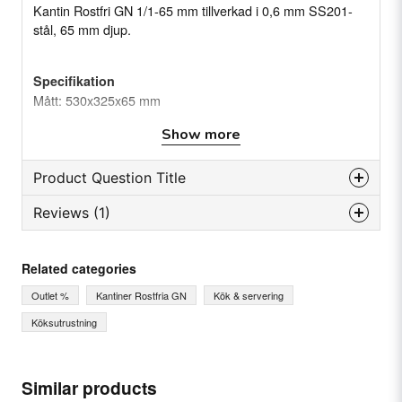
Kantin Rostfri GN 1/1-65 mm tillverkad i 0,6 mm SS201-
stål, 65 mm djup.
Specifikation
Mått: 530x325x65 mm
Material: Rostfritt stål (SS201) 0,6 mm
Show more
Product Question Title
Reviews (1)
question
Ask us something about this product...
Jalokorva
Related categories
4 months ago
Outlet %
Kantiner Rostfria GN
Kök & servering
name
Name
Köksutrustning
email
Similar products
Email