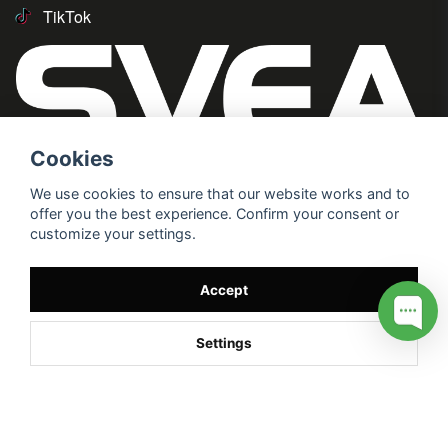
TikTok
Cookies
We use cookies to ensure that our website works and to
offer you the best experience. Confirm your consent or
customize your settings.
Accept
Settings
/* */
// G ADS CONVERSION PAGE --> //
// GTAG EVENT --> //
//
G TAG STYRNING --> //
// Hojtar Heatmap, Hotjar Tracking