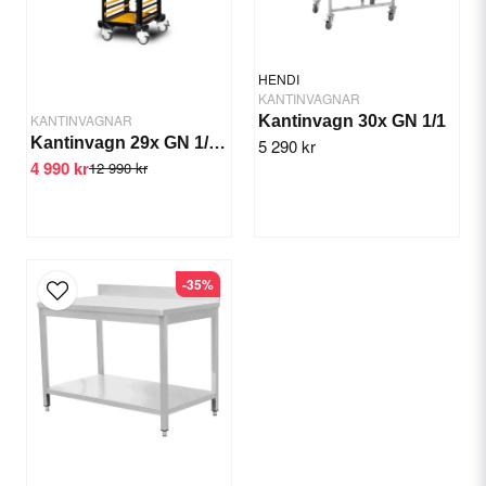
HENDI
KANTINVAGNAR
KANTINVAGNAR
Kantinvagn 30x GN 1/1
Kantinvagn 29x GN 1/1 x15 hyllor
5 290 kr
4 990 kr
12 990 kr
Send question
-35%