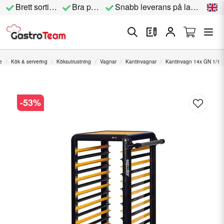
Brett sortiment
Bra priser
Snabb leverans på lagervara
e
Kök & servering
Köksutrustning
Vagnar
Kantinvagnar
Kantinvagn 14x GN 1/1
-
53
%