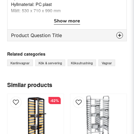
Hyllmaterial: PC plast
Mått: 530 x 710 x 990 mm
Vikt (netto/brutto): 13,25 kg / 14,50 kg
Show more
Product Question Title
question
Ask us something about this product...
Related categories
Kantinvagnar
Kök & servering
Köksutrustning
Vagnar
name
Name
Similar products
-62%
email
Email
Yes, you can publish my question.