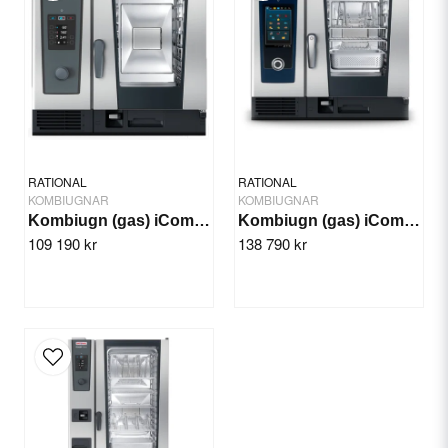
Vikt: 143 kg
Yes, you can publish my question.
Tillval
* Möjliga tillval, extra kostnad tillkommer.
Vänsterhängd ugnslucka
Mobilt paket
RATIONAL
RATIONAL
Integrerad fettuppsamling
KOMBIUGNAR
KOMBIUGNAR
Kombiugn (gas) iCombi Classic 6-1/1
Kombiugn (gas) iCombi Pro 6-1/1
MarineLine
109 190 kr
138 790 kr
Send question
HeavyDutyLine
SecurityLine
Säkerhetsspärr
Låsbar kontrollpanel
Möjlighet för anslutning till en
energioptimeringsanläggning
Potentialfri kontakt för extern styrning