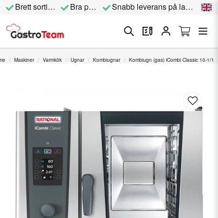
Brett sortiment
Bra priser
Snabb leverans på lagervara
me
Maskiner
Varmkök
Ugnar
Kombiugnar
Kombiugn (gas) iCombi Classic 10-1/1