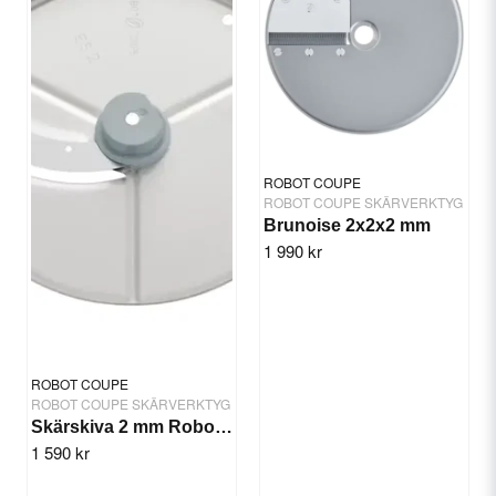
Tillverkarinformation
Robot Coupe, Frankrike
Yes, you can publish my question.
Kontaktinformation EU:
Robot Coupe
Haukadalsgatan 10
164 40 Kista
Kontakt
ROBOT COUPE
ROBOT COUPE SKÄRVERKTYG
Brunoise 2x2x2 mm
1 990 kr
Send question
ROBOT COUPE
ROBOT COUPE SKÄRVERKTYG
Skärskiva 2 mm Robot Coupe
1 590 kr