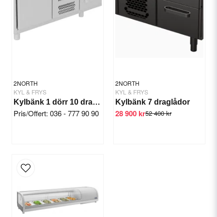
Send question
2NORTH
2NORTH
KYL & FRYS
KYL & FRYS
Kylbänk 1 dörr 10 draglådor
Kylbänk 7 draglådor
Pris/Offert: 036 - 777 90 90
28 900 kr
52 400 kr