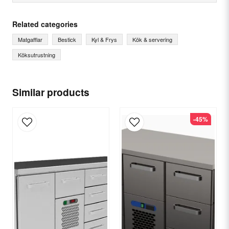
question
Ask us something about this product...
Related categories
Matgafflar
Bestick
Kyl & Frys
Kök & servering
Köksutrustning
name
Name
Similar products
email
Email
-45%
Yes, you can publish my question.