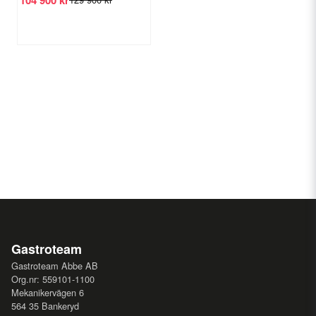
Gastroteam
Gastroteam Abbe AB
Org.nr: 559101-1100
Mekanikervägen 6
564 35 Bankeryd