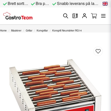
Brett sortiment
Bra priser
Snabb leverans på lagervara
Home
Maskiner
Grillar
Korvgrillar
Korvgrill Neumärker RG14