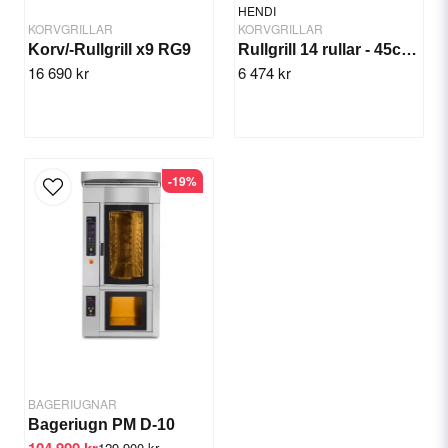
HENDI
KORVGRILLAR
KORVGRILLAR
Korv/-Rullgrill x9 RG9
Rullgrill 14 rullar - 45cm 2 zoner
16 690 kr
6 474 kr
Send question
-19%
BAGERIUGNAR
Bageriugn PM D-10
104 900 kr
129 900 kr