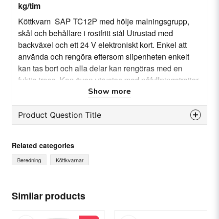
kg/tim
Köttkvarn SAP TC12P med hölje malningsgrupp,
skål och behållare i rostfritt stål Utrustad med
backväxel och ett 24 V elektroniskt kort. Enkel att
använda och rengöra eftersom slipenheten enkelt
kan tas bort och alla delar kan rengöras med en
fuktig trasa. Kan även utrustas med påfyllningstrattar
för att göra korv.
Specifiaktion
Show more
Mått: 420 x 260 x 480
mm Stålmun: Ø 70 mm Ingångshals: Ø 52 mm
Produktionskapacitet: 100 kg/tim. Motor (tre-fas):
Product Question Title
400 V / 0,75 kW Motor (mono-fas): 230 V / 0,75 kW
question
Alternativ: Trattserie för sås
Ask us something about this product...
Related categories
Beredning
Köttkvarnar
name
Name
Similar products