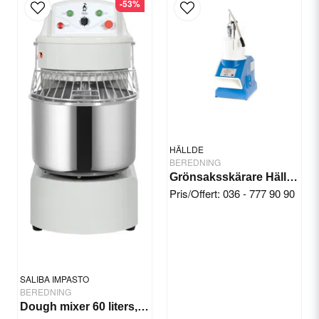
-53%
email
Email
Yes, you can publish my question.
HÄLLDE
BEREDNING
Grönsaksskärare Hällde RG-7
Pris/Offert: 036 - 777 90 90
Send question
SALIBA IMPASTO
BEREDNING
Dough mixer 60 liters, 2 speeds/timer.