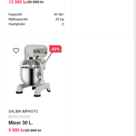
13 990 kr
29 990 kr
Kapacitet
60 liter
Mjölkapacitet
25 kg
Hastigheter
2
-52%
SALIBA IMPASTO
BEREDNING
Mixer 30 L.
9 990 kr
20 900 kr