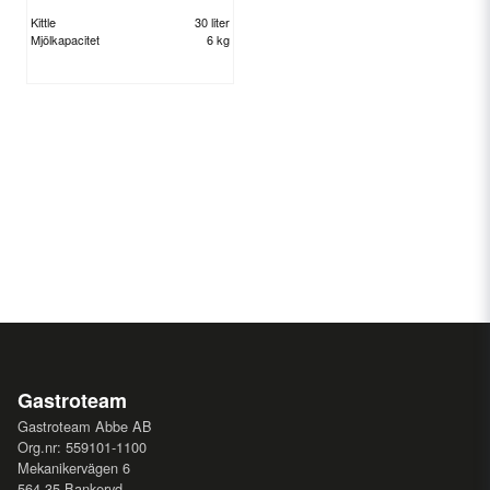
Kittle
30 liter
Mjölkapacitet
6 kg
Gastroteam
Gastroteam Abbe AB
Org.nr: 559101-1100
Mekanikervägen 6
564 35 Bankeryd