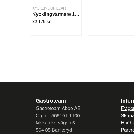
KYCKLINGGRILLAR
Kycklingvärmare 16-20 st
32 179 kr
Gastroteam
Info
Gastroteam Abbe AB
Frågor
Org.nr: 559101-1100
Skapa 
Mekanikervägen 6
Hur h
564 35 Bankeryd
Partn