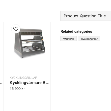
Product Question Title
question
Ask us something about th
Related categories
Varmkök
Kycklinggrillar
name
Name
Yes, you can publish 
KYCKLINGGRILLAR
värmare BBQ-GN4
Kycklingvärmare BBQ-GN6
15 900 kr