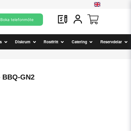
Boka telefonmöte
s
Diskrum
Rostfritt
Catering
Reservdelar
e BBQ-GN2