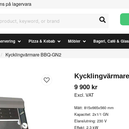
ns på lagervara
uct, keyword, or brand
ervering
Pizza & Kebab
Möbler
Bageri, Café & Glas
Kycklingvärmare BBQ-GN2
Kycklingvärmar
9 900 kr
Excl. VAT
Mått: 815x665x560 mm
Kapacitet: 2x1/1 GN
Elanslutning: 230 V
Effekt: 2,3 kW