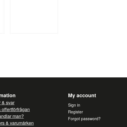
rmation
My account
 & svar
Sign in
offertförfrågan
Register
andlar man?
Forgot password?
ers & varumärken