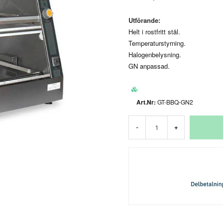
Utförande:
Helt i rostfritt stål.
Temperaturstyrning.
Halogenbelysning.
GN anpassad.
GT-BBQ-GN2
-
+