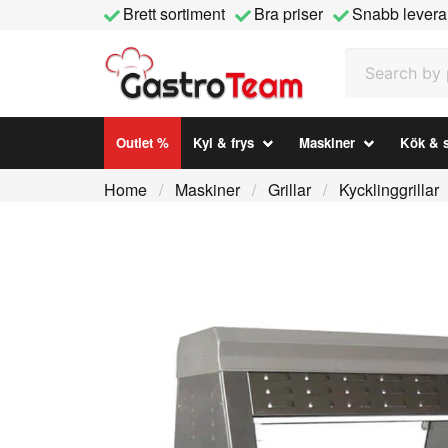
Brett sortiment
Bra priser
Snabb levera
Search by prod
Outlet %
Kyl & frys
Maskiner
Kök & s
Home
Maskiner
Grillar
Kycklinggrillar