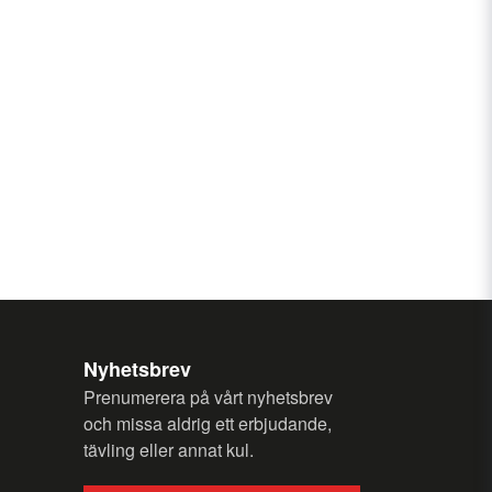
Send question
Nyhetsbrev
Prenumerera på vårt nyhetsbrev
och missa aldrig ett erbjudande,
tävling eller annat kul.