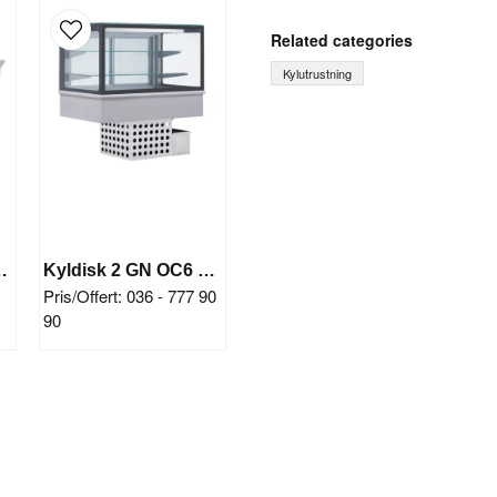
question
Ask us something about th
Related categories
Kylutrustning
name
Name
Yes, you can publish 
ffé 4GN (kyla)
Kyldisk 2 GN OC6 Service
Pris/Offert: 036 - 777 90
90