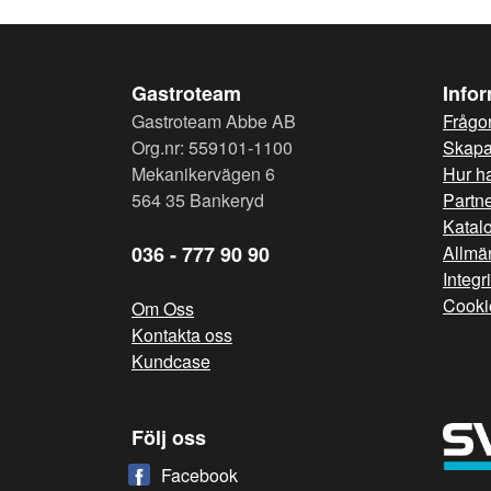
Gastroteam
Info
Gastroteam Abbe AB
Frågor
Org.nr: 559101-1100
Skapa 
Mekanikervägen 6
Hur h
564 35 Bankeryd
Partn
Katal
036 - 777 90 90
Allmän
Integr
Cooki
Om Oss
Kontakta oss
Kundcase
Följ oss
Facebook