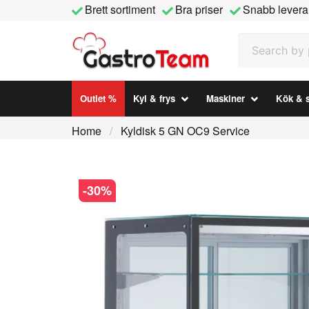
Brett sortiment
Bra priser
Snabb levera
Search by prod
Outlet %
Kyl & frys
Maskiner
Kök & s
Home
Kyldisk 5 GN OC9 Service
-
30
%