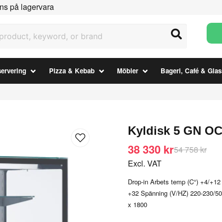
ns på lagervara
uct, keyword, or brand
ervering
Pizza & Kebab
Möbler
Bageri, Café & Glas
Kyldisk 5 GN OC
38 330 kr
54 758 kr
Excl. VAT
Drop-in Arbets temp (C°) +4/+1
+32 Spänning (V/HZ) 220-230/50
x 1800