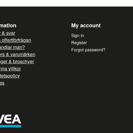
rmation
My account
 & svar
Sign in
offertförfrågan
Register
andlar man?
Forgot password?
ers & varumärken
oger & broschyer
na villkor
itetspolicy
es