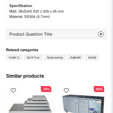
Specifikation
Mått: (BxDxH) 530 x 325 x 45 mm
Material: SS304 (0.7mm)
Product Question Title
question
Ask us something about this product...
Related categories
Outlet %
Kyl & Frys
Kylutrustning
Kallbuffé
Kylhäll
name
Name
Similar products
-75%
-63%
email
Email