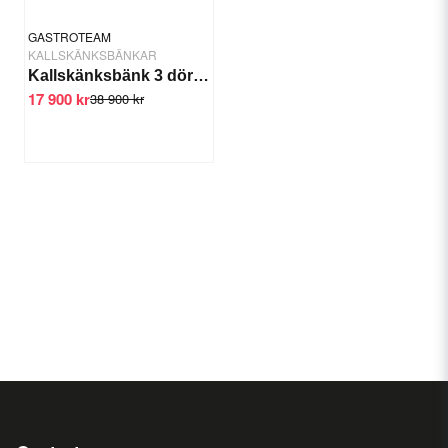
GASTROTEAM
KALLSKÄNKSBÄNKAR
Kallskänksbänk 3 dörrar 1/4 GN, 200x80x90/110cm
17 900 kr
38 900 kr