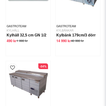
Yes, you can publish my question.
GASTROTEAM
GASTROTEAM
KYLHÄLL
KYLBÄNKAR
Kylhäll 32,5 cm GN 1/2
Kylbänk 179cm/3 dörr
490 kr
14 990 kr
1 990 kr
40 990 kr
Send question
-54%