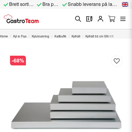
Brett sortiment
Bra priser
Snabb leverans på lagervara
Home
Kyl & Frys
Kylutrustning
Kallbuffé
Kylhäll
Kylhäll 53 cm GN 1/1
-
68
%