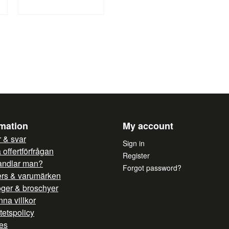
name
Name
Yes, you can publish 
rmation
My account
 & svar
Sign in
offertförfrågan
Register
andlar man?
Forgot password?
ers & varumärken
oger & broschyer
na villkor
itetspolicy
es