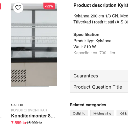
Product description Kyl
-52%
Kylränna 200 cm 1/3 GN. Med 
Tillverkad i rostfritt stål (AISI
Specifikation
Produkttyp: Kylränna
Watt: 210 W
Kapacitet: ca. 700 Liter
Temperatur: +2 till ca. +8 °C
Anslutning: 220 V. 50 Hz
Kylning/ventilation: R290
Guarantees
Kompressor: Donper
Mått (mm): 2000x395x450 m
Product Question Title
Reservdelsgaranti
Vikt: (Netto/brutto) 75/85 kg
Material: Rostfritt stål (AISI30
Månader
question
Ask us something about th
Related categories
SALIBA
KONDITORIMONTRAR
Outlet %
Kylutrustning
Kyl &
0W - Vertikal
Konditorimonter 85 liter
7 599 kr
15 990 kr