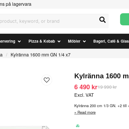
ns på lagervara
uct, keyword, or brand
ervering
Pizza & Kebab
Möbler
Bageri, Café & Glas
na
Kylränna 1600 mm GN 1/4 x7
Kylränna 1600 m
6 490 kr
19 990 kr
Excl. VAT
Kylränna 200 cm 1/3 GN. +2 till +8
Read more