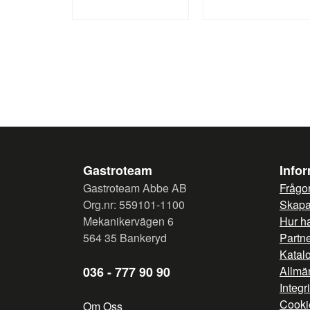
Gastroteam
Info
Gastroteam Abbe AB
Frågor
Org.nr: 559101-1100
Skapa 
Mekanikervägen 6
Hur h
564 35 Bankeryd
Partn
Katal
036 - 777 90 90
Allmän
Integr
Cooki
Om Oss