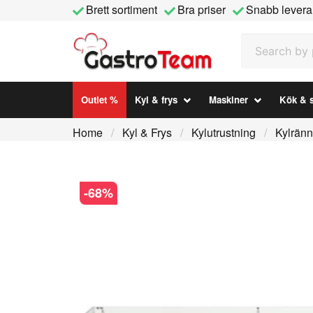
Brett sortiment
Bra priser
Snabb levera
Search by prod
Outlet %
Kyl & frys
Maskiner
Kök & s
Home
Kyl & Frys
Kylutrustning
Kylrän
-
68
%