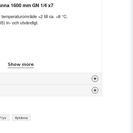
ränna 1600 mm GN 1/4 x7
temperaturområde +2 till ca. +8 °C.
305) in- och utvändigt.
Show more
m
5) in- och utvändigt
12
is product...
 Frys
Kylränna