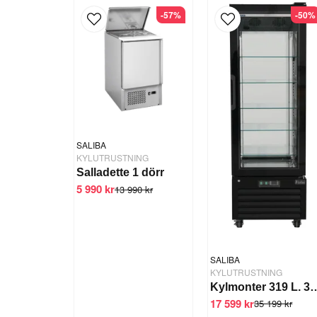
-57%
-50%
SALIBA
KYLUTRUSTNING
Salladette 1 dörr
5 990 kr
13 990 kr
SALIBA
KYLUTRUSTNING
Kylmonter 319 L. 32
17 599 kr
35 199 kr