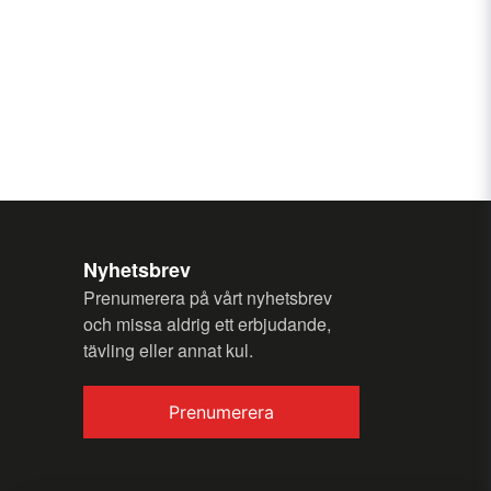
email
Email
my question.
Nyhetsbrev
Prenumerera på vårt nyhetsbrev
Send question
och missa aldrig ett erbjudande,
tävling eller annat kul.
Prenumerera