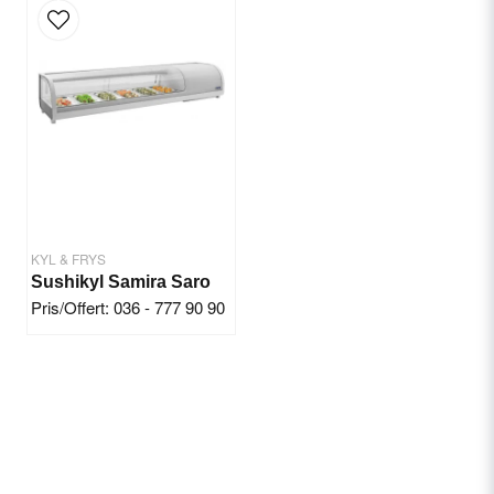
Kylmedel: R-290
Kyleffekt: 543 W. (Nominell effekt 416 W.)
Volym: ca. 964 liter
Hyllor: 6 (60x40 cm)
Belysning: 6500 K
Klimatklass: 5 (40 °C, 40 % relativ luftfuktighet)
Mått: 1240x710(h)2055 mm
KYL & FRYS
Sushikyl Samira Saro
Pris/Offert: 036 - 777 90 90