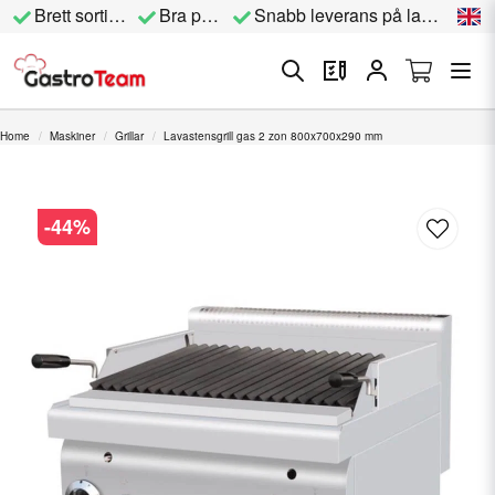
Brett sortiment
Bra priser
Snabb leverans på lagervara
Home
Maskiner
Grillar
Lavastensgrill gas 2 zon 800x700x290 mm
-
44
%