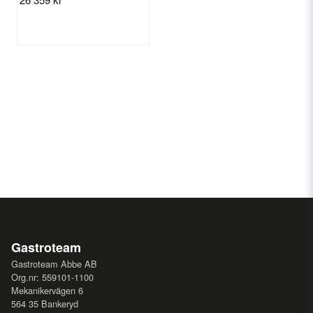
Gastroteam
Gastroteam Abbe AB
Org.nr: 559101-1100
Mekanikervägen 6
564 35 Bankeryd