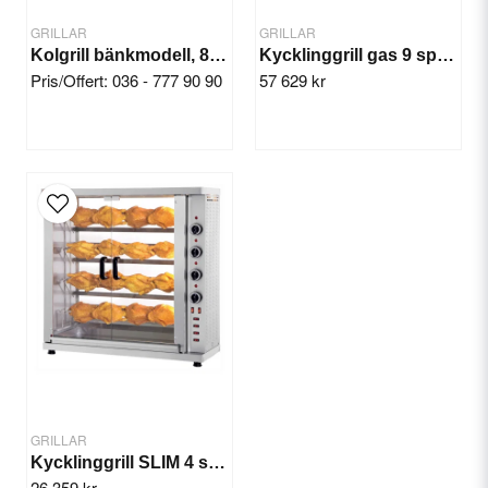
GRILLAR
GRILLAR
Kolgrill bänkmodell, 800x500x800 mm
Kycklinggrill gas 9 spett, 36-45 st
Pris/Offert: 036 - 777 90 90
57 629 kr
Send question
GRILLAR
Kycklinggrill SLIM 4 spett, 16-20 st
26 359 kr