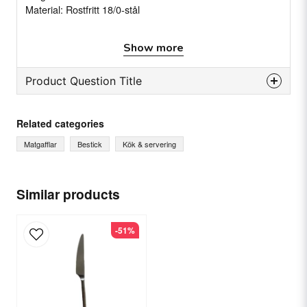
Material: Rostfritt 18/0-stål
Samma modell finns även som
Matkniv 22 cm Edessa
Show more
Product Question Title
question
Ask us something about this product...
Related categories
Matgafflar
Bestick
Kök & servering
name
Name
Similar products
-51%
email
Email
Yes, you can publish my question.