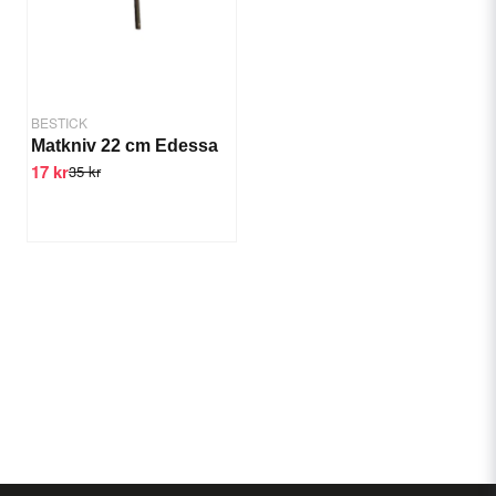
BESTICK
Matkniv 22 cm Edessa
17 kr
35 kr
Send question