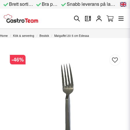
Brett sortiment
Bra priser
Snabb leverans på lagervara
Home
Kök & servering
Bestick
Matgaffel 20 5 cm Edessa
-
46
%