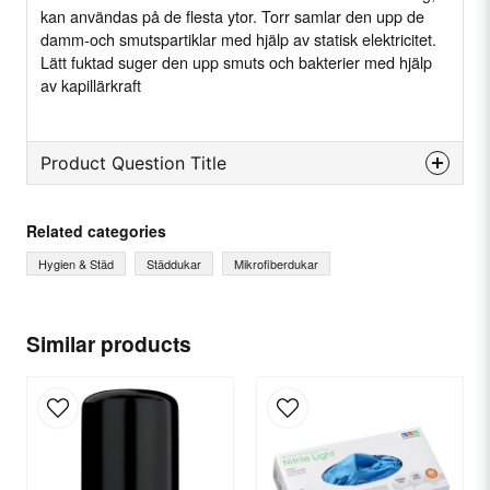
kan användas på de flesta ytor. Torr samlar den upp de
damm-och smutspartiklar med hjälp av statisk elektricitet.
Lätt fuktad suger den upp smuts och bakterier med hjälp
av kapillärkraft
Product Question Title
question
Ask us something about this product...
Related categories
Hygien & Städ
Städdukar
Mikrofiberdukar
name
Name
Similar products
email
Email