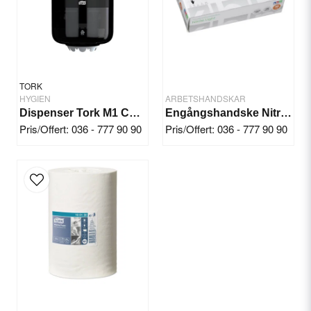
Yes, you can publish my question.
TORK
HYGIEN
ARBETSHANDSKAR
Dispenser Tork M1 Centrummatad Svart
Engångshandske Nitril KBM Light
Pris/Offert: 036 - 777 90 90
Pris/Offert: 036 - 777 90 90
Send question