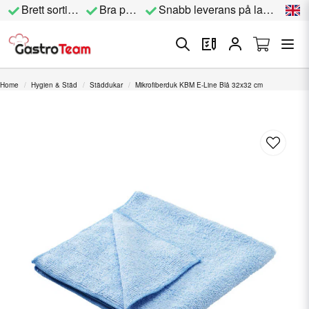
Brett sortiment
Bra priser
Snabb leverans på lagervara
Home
Hygien & Städ
Städdukar
Mikrofiberduk KBM E-Line Blå 32x32 cm