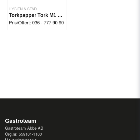
HYGIEN & STÄD
Torkpapper Tork M1 Centrummatat
Pris/Offert: 036 - 777 90 90
Gastroteam
Gastroteam Abbe AB
Org.nr: 559101-1100
Mekanikervägen 6