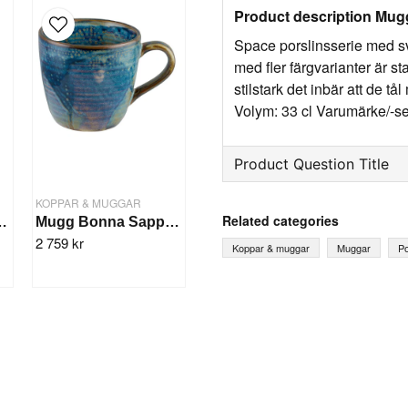
Product description Mug
Space porslinsserie med s
med fler färgvarianter är s
stilstark det inbär att de t
Volym: 33 cl Varumärke/-s
Product Question Title
question
KOPPAR & MUGGAR
Ask us something about th
Related categories
oral 32cl/24st
Mugg Bonna Sapphire 32 cl/24st
2 759 kr
Koppar & muggar
Muggar
Po
name
Name
Yes, you can publish 