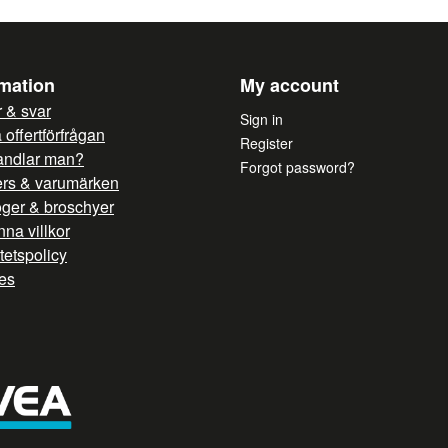
rmation
My account
 & svar
Sign in
offertförfrågan
Register
andlar man?
Forgot password?
ers & varumärken
oger & broschyer
na villkor
itetspolicy
es