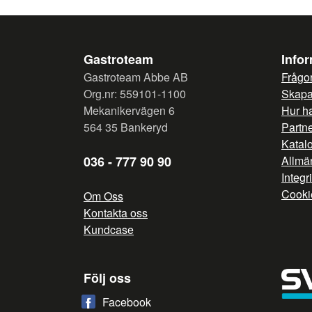
Gastroteam
Info
Gastroteam Abbe AB
Frågor
Org.nr: 559101-1100
Skapa 
Mekanikervägen 6
Hur h
564 35 Bankeryd
Partn
Katal
036 - 777 90 90
Allmän
Integr
Cooki
Om Oss
Kontakta oss
Kundcase
Följ oss
Facebook