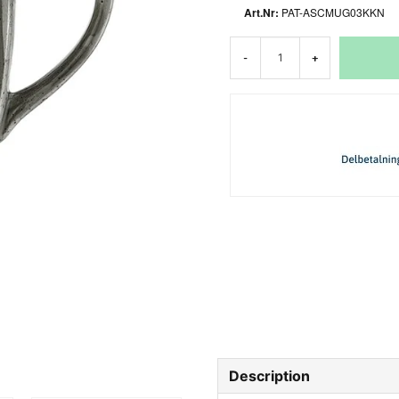
PAT-ASCMUG03KKN
-
+
Description