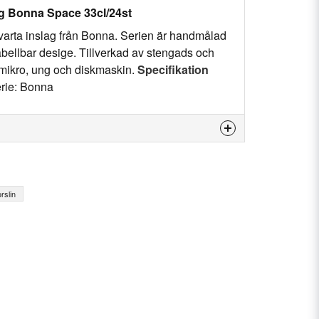
g Bonna Space 33cl/24st
varta inslag från Bonna. Serien är handmålad
tabellbar desige. Tillverkad av stengads och
ål mikro, ung och diskmaskin.
Specifikation
erie: Bonna
is product...
rslin
email
Email
my question.