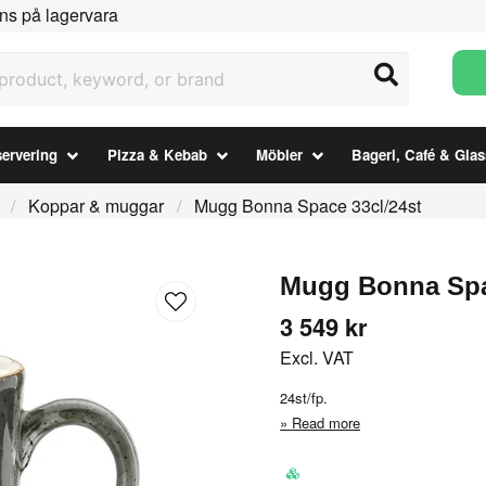
ns på lagervara
uct, keyword, or brand
ervering
Pizza & Kebab
Möbler
Bageri, Café & Glas
Koppar & muggar
Mugg Bonna Space 33cl/24st
Mugg Bonna Spa
3 549 kr
Excl. VAT
24st/fp.
Read more