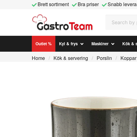
Brett sortiment
Bra priser
Snabb levera
Search by prod
Outlet %
Kyl & frys
Maskiner
Kök & s
Home
Kök & servering
Porslin
Koppar