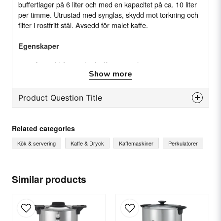
buffertlager på 6 liter och med en kapacitet på ca. 10 liter
per timme. Utrustad med synglas, skydd mot torkning och
filter i rostfritt stål. Avsedd för malet kaffe.
Egenskaper
Avsedd för malet kaffe, max 1kg
Show more
Dubbelmantlad av rostfritt stål
Rostfri kran med filer
Product Question Title
Nivåglas av okrossbar plast
question
Torrkokningsskydd
Ask us something about this product...
Related categories
Tydlig på- och avknapp
Kök & servering
Kaffe & Dryck
Kaffemaskiner
Perkulatorer
"Keep warm," Automatisk varmhållningsfunktion
Specifikation
name
Name
Similar products
Anslutning: 230V~ 50/60 Hz 1650W
Buffertlager: 10 Liter
Kapacitet: (L) 15 Liter/tim.
Tapphöjd: 115 mm
email
Email
Vattenanslutning: Nej