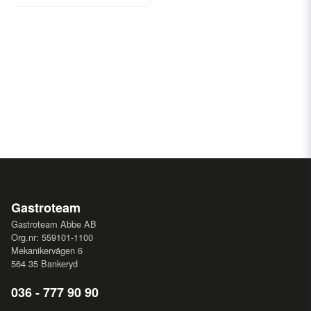
Gastroteam
Gastroteam Abbe AB
Org.nr: 559101-1100
Mekanikervägen 6
564 35 Bankeryd
036 - 777 90 90