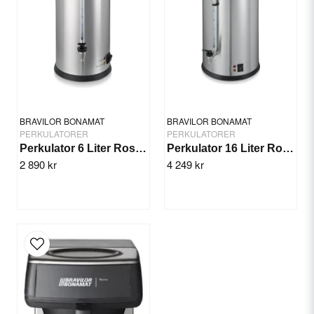
Mått:(DxH) Ø282 x(h)430 mm
Färg/material: Rostfritt stål
Yes, you can publish my question.
Dokumentation och media
Produktblad
BRAVILOR BONAMAT
BRAVILOR BONAMAT
Säkerhetsinformation
PERKULATORER
PERKULATORER
Perkulator 6 Liter Rostfri
Perkulator 16 Liter Rostfri
2 890 kr
4 249 kr
Send question