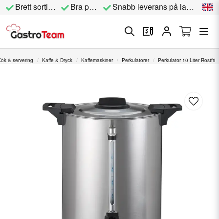
Brett sortiment
Bra priser
Snabb leverans på lagervara
ök & servering
Kaffe & Dryck
Kaffemaskiner
Perkulatorer
Perkulator 10 Liter Rostfri